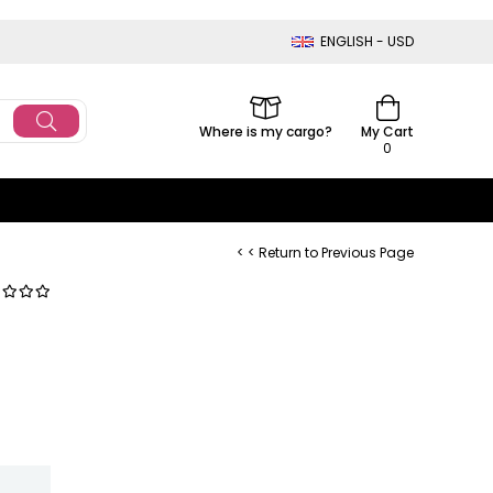
ENGLISH - USD
Where is my cargo?
My Cart
0
< < Return to Previous Page