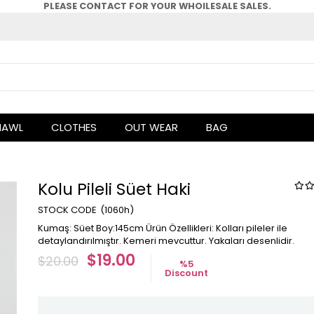
PLEASE CONTACT FOR YOUR WHOlLESALE SALES.
HAWL
CLOTHES
OUT WEAR
BAG
Kolu Pileli Süet Haki
(1060h)
Kumaş: Süet Boy:145cm Ürün Özellikleri: Kolları pileler ile
detaylandırılmıştır. Kemeri mevcuttur. Yakaları desenlidir.
$19.00
$20.00
%
5
Discount