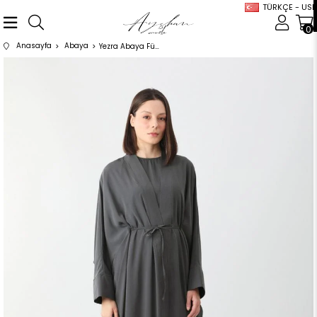
TÜRKÇE - USD
0
Anasayfa
Abaya
Yezra Abaya Füme