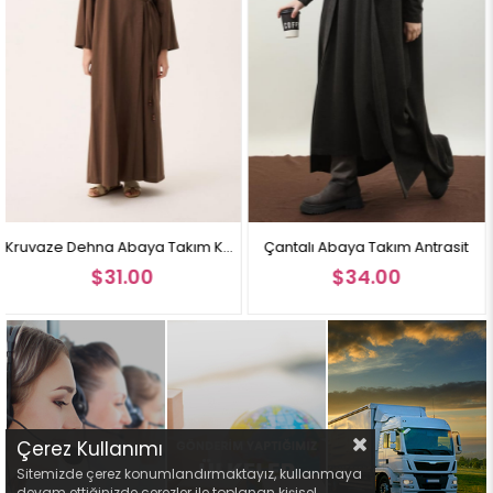
Boy: 1.70 cm
Kilo: 60
Göğüs Çevre: 87 cm
Bel Çevre: 68 cm
Kalça Çevre: 111 cm
Manken üzerindeki beden 1 Bedendir.
Not: Ürün renginde konsept fotoğraf çekimlerinden dolayı ton farkı
olabilir.
Kruvaze Dehna Abaya Takım Kahverengi
Çantalı Abaya Takım Antrasit
Çantalı Abaya Takı
$34.00
$34.00
Çerez Kullanımı
Sitemizde çerez konumlandırmaktayız, kullanmaya
devam ettiğinizde çerezler ile toplanan kişisel