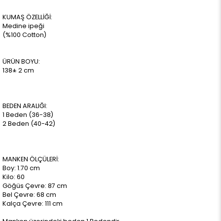
KUMAŞ ÖZELLİĞİ:
Medine ipeği
(%100 Cotton)
ÜRÜN BOYU:
138± 2 cm
BEDEN ARALIĞI:
1 Beden (36-38)
2 Beden (40-42)
MANKEN ÖLÇÜLERİ:
Boy: 1.70 cm
Kilo: 60
Göğüs Çevre: 87 cm
Bel Çevre: 68 cm
Kalça Çevre: 111 cm