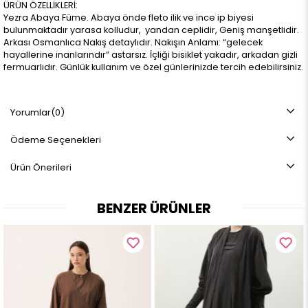
ÜRÜN ÖZELLİKLERİ:
Yezra Abaya Füme. Abaya önde fleto ilik ve ince ip biyesi
bulunmaktadır yarasa kolludur, yandan ceplidir, Geniş manşetlidir.
Arkası Osmanlıca Nakış detaylıdır. Nakışın Anlamı: “gelecek
hayallerine inanlarındır” astarsız. İçliği bisiklet yakadır, arkadan gizli
fermuarlıdır. Günlük kullanım ve özel günlerinizde tercih edebilirsiniz.
KUMAŞ ÖZELLİĞİ:
Yorumlar
(0)
Medine ipeği
(%100 Cotton)
Ödeme Seçenekleri
ÜRÜN BOYU:
Ürün Önerileri
138± 2 cm
BENZER ÜRÜNLER
BEDEN ARALIĞI:
1 Beden (36-38)
2 Beden (40-42)
MANKEN ÖLÇÜLERİ: