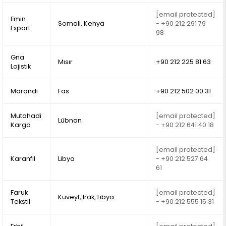
[email protected]
Emin
Somali, Kenya
- +90 212 291 79
Export
98
Gna
Mısır
+90 212 225 81 63
Lojistik
Marandi
Fas
+90 212 502 00 31
Mutahadi
[email protected]
Lübnan
Kargo
- +90 212 641 40 18
[email protected]
Karanfil
Libya
- +90 212 527 64
61
Faruk
[email protected]
Kuveyt, Irak, Libya
Tekstil
- +90 212 555 15 31