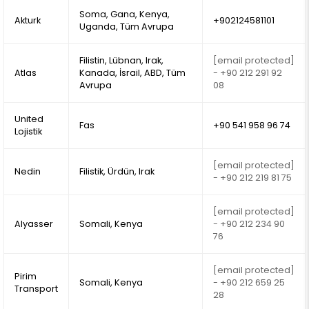
Soma, Gana, Kenya,
Akturk
+902124581101
Uganda, Tüm Avrupa
Filistin, Lübnan, Irak,
[email protected]
Atlas
Kanada, İsrail, ABD, Tüm
- +90 212 291 92
Avrupa
08
United
Fas
+90 541 958 96 74
Lojistik
[email protected]
Nedin
Filistik, Ürdün, Irak
- +90 212 219 81 75
[email protected]
Alyasser
Somali, Kenya
- +90 212 234 90
76
[email protected]
Pirim
Somali, Kenya
- +90 212 659 25
Transport
28