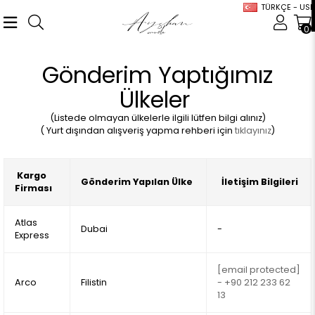
TÜRKÇE - USD
0
Gönderim Yaptığımız
Ülkeler
(Listede olmayan ülkelerle ilgili lütfen bilgi alınız)
( Yurt dışından alışveriş yapma rehberi için
tıklayınız
)
Kargo
Gönderim Yapılan Ülke
İletişim Bilgileri
Firması
Atlas
Dubai
-
Express
[email protected]
Arco
Filistin
- +90 212 233 62
13