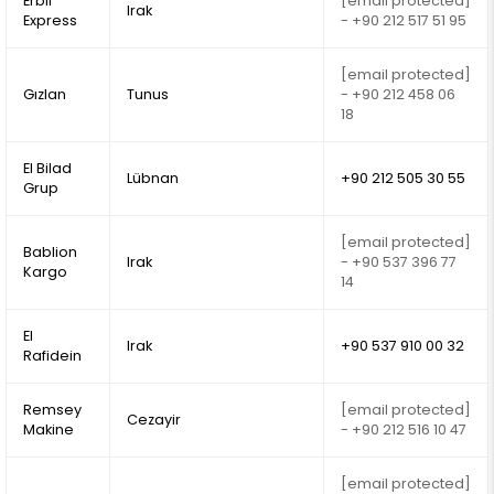
Erbil
[email protected]
Irak
Express
- +90 212 517 51 95
[email protected]
Gızlan
Tunus
- +90 212 458 06
18
El Bilad
Lübnan
+90 212 505 30 55
Grup
[email protected]
Bablion
Irak
- +90 537 396 77
Kargo
14
El
Irak
+90 537 910 00 32
Rafidein
Remsey
[email protected]
Cezayir
Makine
- +90 212 516 10 47
[email protected]