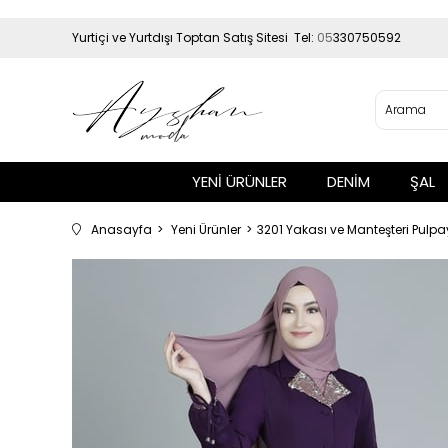
Yurtiçi ve Yurtdışı Toptan Satış Sitesi Tel:
05
330750592
YENİ ÜRÜNLER
DENİM
ŞAL
Anasayfa
Yeni Ürünler
3201 Yakası ve Manteşteri Pulp