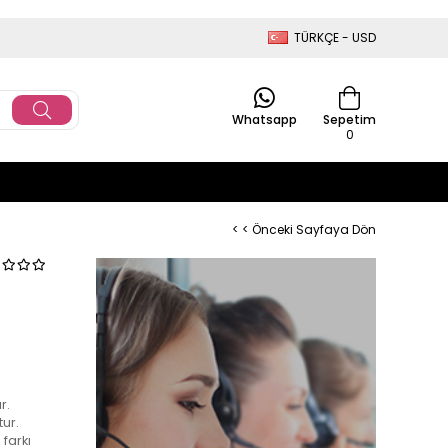
TÜRKÇE - USD
Whatsapp
Sepetim
0
< < Önceki Sayfaya Dön
r.
ur.
farkı