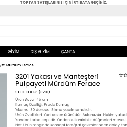
TOPTAN SATIŞLARINIZ İÇİN
İRTİBATA GEÇİNİZ.
GİYİM
DIŞ GİYİM
ÇANTA
ayetl Mürdüm Ferace
3201 Yakası ve Manteşteri
Pulpayetl Mürdüm Ferace
(3201)
Ürün Boyu: 145 cm
Kumaş Özelliği: Prada Kumaş
Yıkama: 30 derece. Sıkma yapılmamalıdır.
Ürün Özellikleri: Yeni sezon ürünüdür. Astarsızdır. Hakim yakadı
Yandan torba ceplidir. Önden kullanılabilir düğmeleri mevcutt
Not: Ürün renginde konsept fotoğraf çekimlerinden dolayı ton 