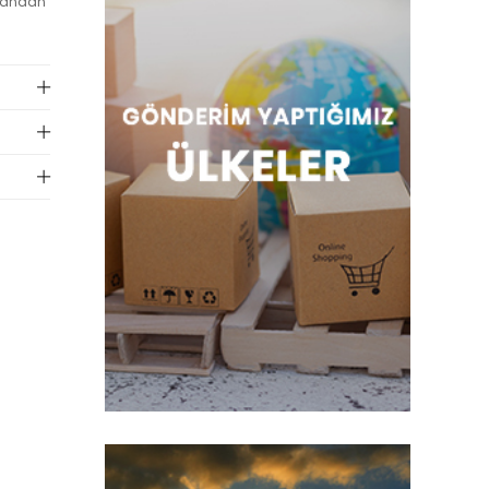
. Yandan
ı