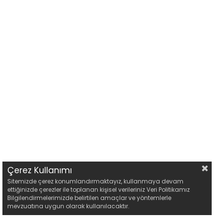
Çerez Kullanımı
Sitemizde çerez konumlandırmaktayız, kullanmaya devam
ettiğinizde çerezler ile toplanan kişisel verileriniz Veri Politikamız
Bilgilendirmelerimizde belirtilen amaçlar ve yöntemlerle
mevzuatına uygun olarak kullanılacaktır.