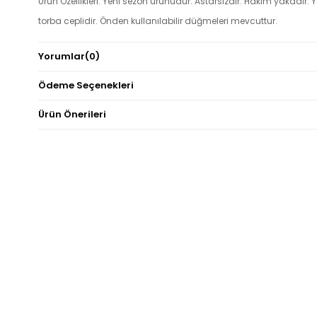
Ürün Özellikleri: Yeni sezon ürünüdür. Astarsızdır. Hakim yakadır
torba ceplidir. Önden kullanılabilir düğmeleri mevcuttur.
Not: Ürün renginde konsept fotoğraf çekimlerinden dolayı ton fark
Yorumlar
(0)
olabilir.
Ödeme Seçenekleri
Ürün Önerileri