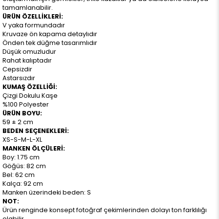
tamamlanabilir.
ÜRÜN ÖZELLİKLERİ:
V yaka formundadır
Kruvaze ön kapama detaylıdır
Önden tek düğme tasarımlıdır
Düşük omuzludur
Rahat kalıptadır
Cepsizdir
Astarsızdır
KUMAŞ ÖZELLİĞİ:
Çizgi Dokulu Kaşe
%100 Polyester
ÜRÜN BOYU:
59 ± 2 cm
BEDEN SEÇENEKLERİ:
XS-S-M-L-XL
MANKEN ÖLÇÜLERİ:
Boy: 1.75 cm
Göğüs: 82 cm
Bel: 62 cm
Kalça: 92 cm
Manken üzerindeki beden: S
NOT:
Ürün renginde konsept fotoğraf çekimlerinden dolayı ton farklılığı
olabilir.