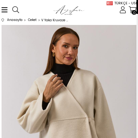
TÜRKÇE - USD
0
Anasayfa
Ceket
V Yaka Kruvaze Ceket Ekru