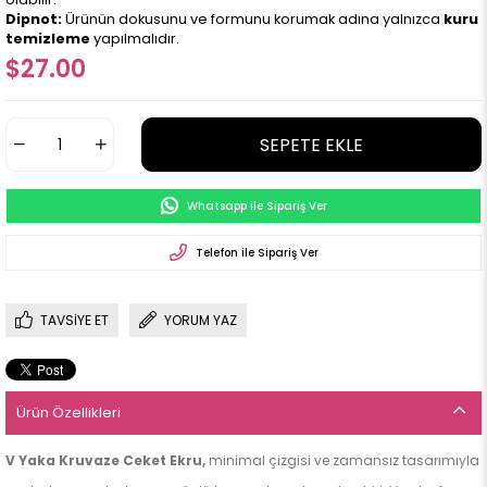
Dipnot:
Ürünün dokusunu ve formunu korumak adına yalnızca
kuru
temizleme
yapılmalıdır.
$27.00
Whatsapp ile Sipariş Ver
Telefon ile Sipariş Ver
TAVSIYE ET
YORUM YAZ
Ürün Özellikleri
V Yaka Kruvaze Ceket Ekru,
minimal çizgisi ve zamansız tasarımıyla