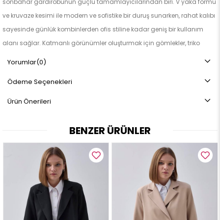
sonbahar gardırobunun güçlü tamamlayıcılarından biri. V yaka formu
ve kruvaze kesimi ile modern ve sofistike bir duruş sunarken, rahat kalıbı
sayesinde günlük kombinlerden ofis stiline kadar geniş bir kullanım
alanı sağlar. Katmanlı görünümler oluşturmak için gömlekler, triko
kazaklar ya da elbiselerle kolayca tamamlanabilir.
Yorumlar
(0)
ÜRÜN ÖZELLİKLERİ:
Ödeme Seçenekleri
V yaka formundadır
Kruvaze ön kapama detaylıdır
Ürün Önerileri
Önden tek düğme tasarımlıdır
Düşük omuzludur
BENZER ÜRÜNLER
Rahat kalıptadır
Cepsizdir
Astarsızdır
KUMAŞ ÖZELLİĞİ:
Çizgi Dokulu Kaşe
%100 Polyester