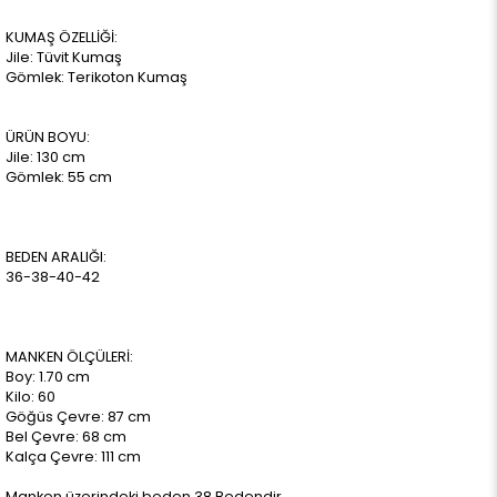
KUMAŞ ÖZELLİĞİ:
Jile: Tüvit Kumaş
Gömlek: Terikoton Kumaş
ÜRÜN BOYU:
Jile: 130 cm
Gömlek: 55 cm
BEDEN ARALIĞI:
36-38-40-42
MANKEN ÖLÇÜLERİ:
Boy: 1.70 cm
Kilo: 60
Göğüs Çevre: 87 cm
Bel Çevre: 68 cm
Kalça Çevre: 111 cm
Manken üzerindeki beden 38 Bedendir.