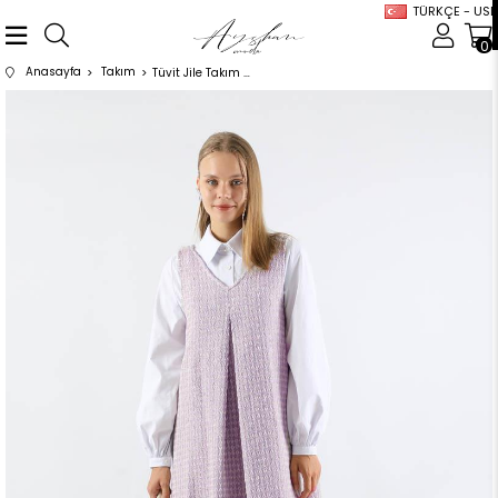
TÜRKÇE - USD
0
Anasayfa
Takım
Tüvit Jile Takım Lila