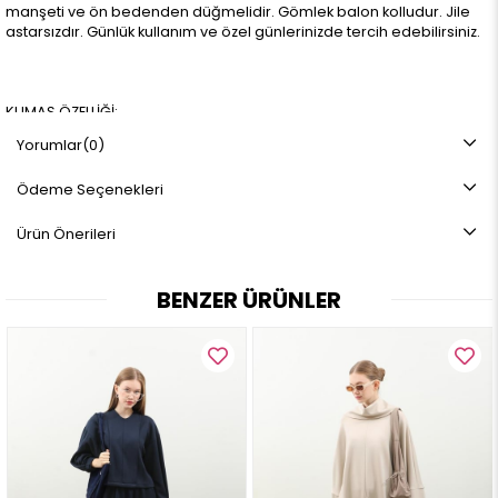
manşeti ve ön bedenden düğmelidir. Gömlek balon kolludur. Jile
astarsızdır. Günlük kullanım ve özel günlerinizde tercih edebilirsiniz.
KUMAŞ ÖZELLİĞİ:
Jile: Tüvit Kumaş
Yorumlar
(0)
Gömlek: Terikoton Kumaş
Ödeme Seçenekleri
ÜRÜN BOYU:
Jile: 130 cm
Ürün Önerileri
Gömlek: 55 cm
BENZER ÜRÜNLER
BEDEN ARALIĞI:
36-38-40-42
MANKEN ÖLÇÜLERİ:
Boy: 1.70 cm
Kilo: 60
Göğüs Çevre: 87 cm