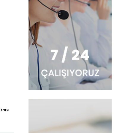
farkı