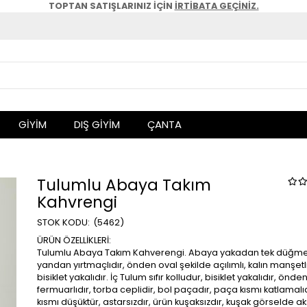
TOPTAN SATIŞLARINIZ İÇİN
İRTİBATA GEÇİNİZ.
GİYİM
DIŞ GİYİM
ÇANTA
Tulumlu Abaya Takım
Kahvrengi
(5462)
ÜRÜN ÖZELLİKLERİ:
Tulumlu Abaya Takım Kahverengi. Abaya yakadan tek düğmel
yandan yırtmaçlıdır, önden oval şekilde açılımlı, kalın manşetli
bisiklet yakalıdır. İç Tulum sıfır kolludur, bisiklet yakalıdır, önde
fermuarlıdır, torba ceplidir, bol paçadır, paça kısmı katlamalı
kısmı düşüktür, astarsızdır, ürün kuşaksızdır, kuşak görselde 