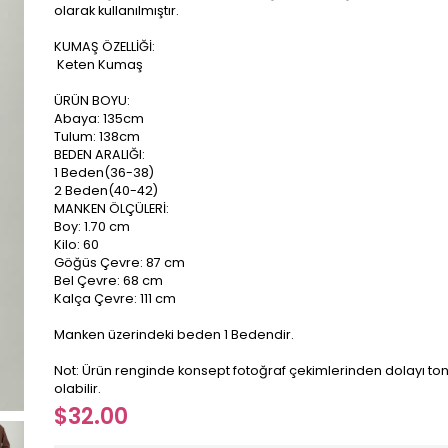
olarak kullanılmıştır.
KUMAŞ ÖZELLİĞİ:
Keten Kumaş
ÜRÜN BOYU:
Abaya: 135cm
Tulum: 138cm
BEDEN ARALIĞI:
1 Beden(36-38)
2 Beden(40-42)
MANKEN ÖLÇÜLERİ:
Boy: 1.70 cm
Kilo: 60
Göğüs Çevre: 87 cm
Bel Çevre: 68 cm
Kalça Çevre: 111 cm
Manken üzerindeki beden 1 Bedendir.
Not: Ürün renginde konsept fotoğraf çekimlerinden dolayı ton 
olabilir.
$32.00