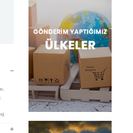
r,
,
 ağ
esuar