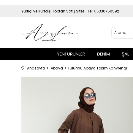
Yurtiçi ve Yurtdışı Toptan Satış Sitesi Tel:
05
330750592
YENİ ÜRÜNLER
DENİM
ŞAL
Anasayfa
Abaya
Tulumlu Abaya Takım Kahvrengi