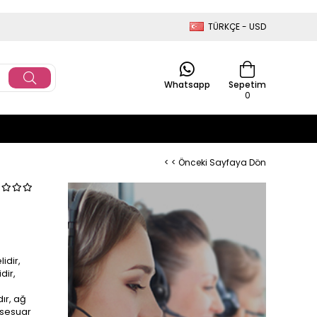
TÜRKÇE - USD
Whatsapp
Sepetim
0
< < Önceki Sayfaya Dön
idir,
dir,
n
dır, ağ
aksesuar