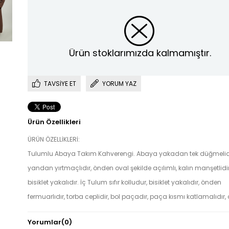
Ürün stoklarımızda kalmamıştır.
TAVSIYE ET
YORUM YAZ
Ürün Özellikleri
ÜRÜN ÖZELLİKLERİ:
Tulumlu Abaya Takım Kahverengi. Abaya yakadan tek düğmelidi
yandan yırtmaçlıdır, önden oval şekilde açılımlı, kalın manşetlidir
bisiklet yakalıdır. İç Tulum sıfır kolludur, bisiklet yakalıdır, önden
fermuarlıdır, torba ceplidir, bol paçadır, paça kısmı katlamalıdır,
kısmı düşüktür, astarsızdır, ürün kuşaksızdır, kuşak görselde aks
Yorumlar
(0)
olarak kullanılmıştır.