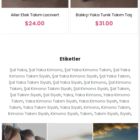
Manken üzerindeki beden 38 bedendir.
acivert
Balıkçı Yaka Tunik Takım Taş
Balıkçı Yaka Tunik Ta
$31.00
$31.00
Not:
Ürün renginde konsept fotoğraf çekimlerinden dolayı ton farkı
olabilir.
Etiketler
Şal Yaka
Şal Yaka Kimono
Şal Yaka Kimono Takım
Şal Yaka
,
,
,
Kimono Takım Siyah
Şal Yaka Kimono Siyah
Şal Yaka Takım
,
,
,
Şal Yaka Takım Siyah
Şal Yaka Siyah
Şal Kimono
Şal Kimono
,
,
,
Takım
Şal Kimono Takım Siyah
Şal Kimono Siyah
Şal Takım
,
,
,
,
Şal Takım Siyah
Şal Siyah
Yaka
Yaka Kimono
Yaka Kimono
,
,
,
,
Takım
Yaka Kimono Takım Siyah
Yaka Kimono Siyah
Yaka
,
,
,
Takım
Yaka Takım Siyah
Yaka Siyah
Kimono
Kimono Takım
,
,
,
,
,
Kimono Takım Siyah
Kimono Siyah
Takım
Takım Siyah
Siyah
,
,
,
,
,