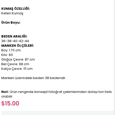
KUMAŞ ÖZELLİĞİ:
Keten Kumaş
Ürün Boyu:
BEDEN ARALIĞI:
36-38-40-42-44
MANKEN ÖLÇÜLERİ:
Boy: 1.70 cm
Kilo: 60
Göğüs Çevre: 87 cm
Bel Çevre: 68 cm
Kalça Çevre: 111 cm
Manken üzerindeki beden 38 bedendir.
Not:
Ürün renginde konsept fotoğraf çekimlerinden dolayı ton farkı
olabilir.
$15.00