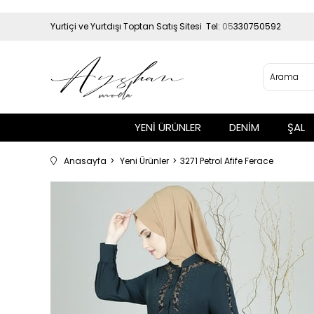
Yurtiçi ve Yurtdışı Toptan Satış Sitesi Tel:
05
330750592
YENİ ÜRÜNLER
DENİM
ŞAL
Anasayfa
Yeni Ürünler
3271 Petrol Afife Ferace