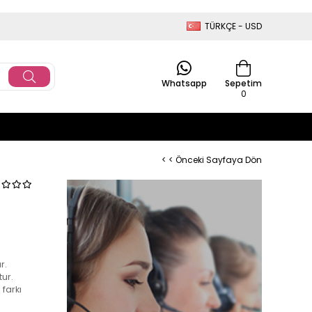
TÜRKÇE - USD
Whatsapp
Sepetim
0
< < Önceki Sayfaya Dön
r.
ur.
farkı