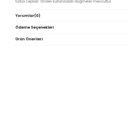
torba ceplidir. Önden kullanılabilir düğmeleri mevcuttur.
Not: Ürün renginde konsept fotoğraf çekimlerinden dolayı ton fark
Yorumlar
(0)
olabilir.
Ödeme Seçenekleri
Ürün Önerileri