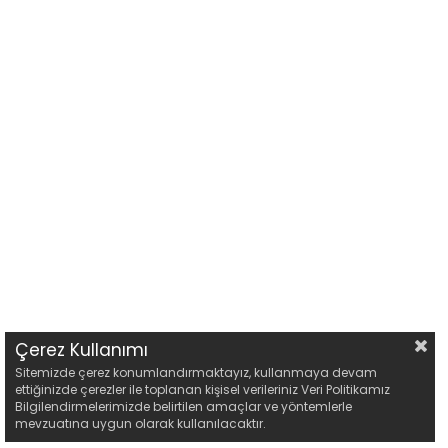
Çerez Kullanımı
Sitemizde çerez konumlandırmaktayız, kullanmaya devam
ettiğinizde çerezler ile toplanan kişisel verileriniz Veri Politikamız
Bilgilendirmelerimizde belirtilen amaçlar ve yöntemlerle
mevzuatına uygun olarak kullanılacaktır.