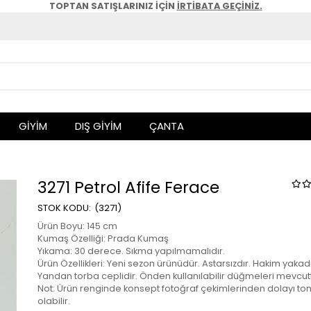
TOPTAN SATIŞLARINIZ İÇİN
İRTİBATA GEÇİNİZ.
GİYİM
DIŞ GİYİM
ÇANTA
3271 Petrol Afife Ferace
(3271)
Ürün Boyu: 145 cm
Kumaş Özelliği: Prada Kumaş
Yıkama: 30 derece. Sıkma yapılmamalıdır.
Ürün Özellikleri: Yeni sezon ürünüdür. Astarsızdır. Hakim yakadı
Yandan torba ceplidir. Önden kullanılabilir düğmeleri mevcutt
Not: Ürün renginde konsept fotoğraf çekimlerinden dolayı ton 
olabilir.