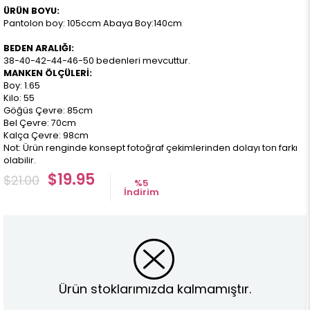
ÜRÜN BOYU:
Pantolon boy: 105ccm Abaya Boy:140cm
BEDEN ARALIĞI:
38-40-42-44-46-50 bedenleri mevcuttur.
MANKEN ÖLÇÜLERİ:
Boy: 1.65
Kilo: 55
Göğüs Çevre: 85cm
Bel Çevre: 70cm
Kalça Çevre: 98cm
Not: Ürün renginde konsept fotoğraf çekimlerinden dolayı ton farkı
olabilir.
$19.95
$21.00
%
5
İndirim
Ürün stoklarımızda kalmamıştır.