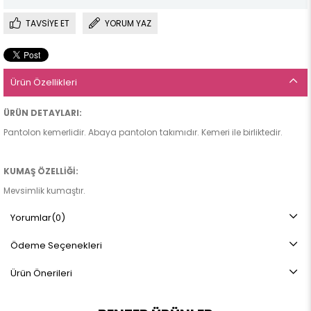
TAVSIYE ET
YORUM YAZ
Ürün Özellikleri
ÜRÜN DETAYLARI:
Pantolon kemerlidir. Abaya pantolon takımıdır. Kemeri ile birliktedir.
KUMAŞ ÖZELLİĞİ:
Mevsimlik kumaştır.
Yorumlar
(0)
ÜRÜN BOYU:
Ödeme Seçenekleri
Pantolon boy: 105ccm Abaya Boy:140cm
Ürün Önerileri
BEDEN ARALIĞI:
38-40-42-44-46-50 bedenleri mevcuttur.