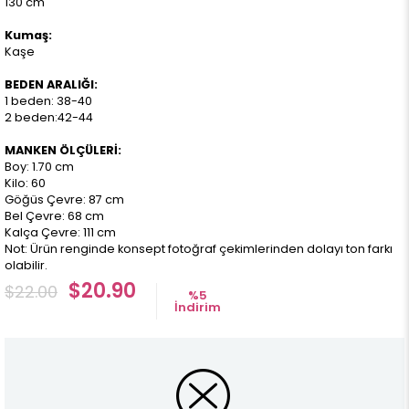
130 cm
Kumaş:
Kaşe
BEDEN ARALIĞI:
1 beden: 38-40
2 beden:42-44
MANKEN ÖLÇÜLERİ:
Boy: 1.70 cm
Kilo: 60
Göğüs Çevre: 87 cm
Bel Çevre: 68 cm
Kalça Çevre: 111 cm
Not: Ürün renginde konsept fotoğraf çekimlerinden dolayı ton farkı
olabilir.
$20.90
$22.00
%
5
İndirim