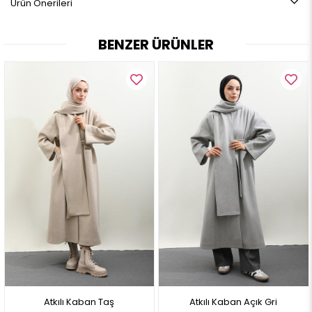
Ürün Önerileri
BEDEN ARALIĞI:
1 beden: 38-40
BENZER ÜRÜNLER
2 beden:42-44
MANKEN ÖLÇÜLERİ:
Boy: 1.70 cm
Kilo: 60
Göğüs Çevre: 87 cm
Bel Çevre: 68 cm
Kalça Çevre: 111 cm
Not: Ürün renginde konsept fotoğraf çekimlerinden dolayı ton farkı
olabilir.
Atkılı Kaban Taş
Atkılı Kaban Açık Gri