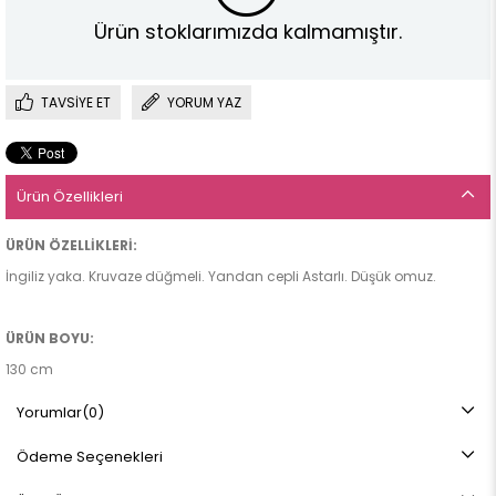
Ürün stoklarımızda kalmamıştır.
TAVSIYE ET
YORUM YAZ
Ürün Özellikleri
ÜRÜN ÖZELLİKLERİ:
İngiliz yaka. Kruvaze düğmeli. Yandan cepli Astarlı. Düşük omuz.
ÜRÜN BOYU:
130 cm
Yorumlar
(0)
Kumaş:
Ödeme Seçenekleri
Kaşe