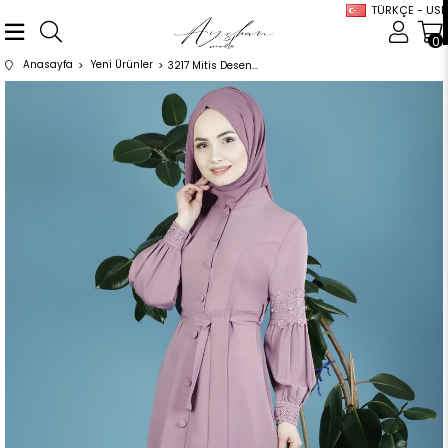
TÜRKÇE - USD
0
Anasayfa
Yeni Ürünler
3217 Mitis Desenli Pudra Ferace