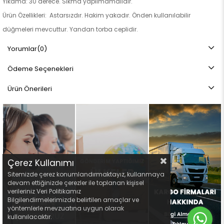
Yıkama: 30 derece. Sıkma yapılmamalıdır.
Ürün Özellikleri: Astarsızdır. Hakim yakadır. Önden kullanılabilir
düğmeleri mevcuttur. Yandan torba ceplidir.
Not: Ürün renginde konsept fotoğraf çekimlerinden dolayı ton farkı
Yorumlar
(0)
olabilir.
Ödeme Seçenekleri
Ürün Önerileri
Çerez Kullanımı
Sitemizde çerez konumlandırmaktayız, kullanmaya
devam ettiğinizde çerezler ile toplanan kişisel
verileriniz Veri Politikamız
Bilgilendirmelerimizde belirtilen amaçlar ve
yöntemlerle mevzuatına uygun olarak
kullanılacaktır.