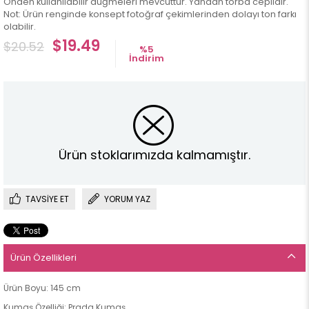
Önden kullanılabilir düğmeleri mevcuttur. Yandan torba ceplidir.
Not: Ürün renginde konsept fotoğraf çekimlerinden dolayı ton farkı
olabilir.
$19.49
$20.52
%
5
İndirim
Ürün stoklarımızda kalmamıştır.
TAVSIYE ET
YORUM YAZ
Ürün Özellikleri
Ürün Boyu: 145 cm
Kumaş Özelliği: Prada Kumaş