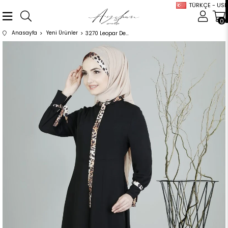
TÜRKÇE - USD
0
Anasayfa
Yeni Ürünler
3270 Leopar Desenli Siyah Ferace