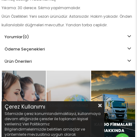
Yıkama: 30 derece. Sıkma yapılmamalıdır.
Ürün Özellikleri: Yeni sezon ürünüdür. Astarsızdır. Hakim yakadır. Önden
kullanılabilir düğmeleri mevcuttur. Yandan torba ceplidir.
Not: Ürün renginde konsept fotoğraf çekimlerinden dolayı ton farkı
Yorumlar
(0)
olabilir.
Ödeme Seçenekleri
Ürün Önerileri
Çerez Kullanımı
Sitemizde çerez konumlandırmaktayız, kullanmaya
devam ettiğinizde çerezler ile toplanan kişisel
verileriniz Veri Politikamız
Bilgilendirmelerimizde belirtilen amaçlar ve
yöntemlerle mevzuatına uygun olarak