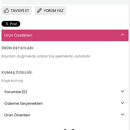
TAVSIYE ET
YORUM YAZ
Ürün Özellikleri
ÜRÜN DETAYLARI:
Boydan düğmelidir, kolları taş işlemelidir, astarlıdır.
KUMAŞ ÖZELLİĞİ:
Kaşe kumaş
Yorumlar
(0)
ÜRÜN BOYU:
Ödeme Seçenekleri
145 cm
Ürün Önerileri
BEDEN ARALIĞI:
38-40-42-44-46-48-50 bedenleri mevcuttur.