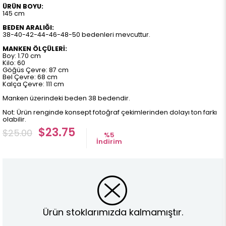
ÜRÜN BOYU:
145 cm
BEDEN ARALIĞI:
38-40-42-44-46-48-50 bedenleri mevcuttur.
MANKEN ÖLÇÜLERİ:
Boy: 1.70 cm
Kilo: 60
Göğüs Çevre: 87 cm
Bel Çevre: 68 cm
Kalça Çevre: 111 cm
Manken üzerindeki beden 38 bedendir.
Not: Ürün renginde konsept fotoğraf çekimlerinden dolayı ton farkı
olabilir.
$23.75
$25.00
%
5
İndirim
Ürün stoklarımızda kalmamıştır.