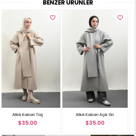
BENZER ÜRÜNLER
MANKEN ÖLÇÜLERİ:
Boy: 1.70 cm
Kilo: 60
Göğüs Çevre: 87 cm
Bel Çevre: 68 cm
Kalça Çevre: 111 cm
Manken üzerindeki beden 38 bedendir.
Not: Ürün renginde konsept fotoğraf çekimlerinden dolayı ton farkı
olabilir.
Atkılı Kaban Açık Gri
Atkılı Kaban Mint
$35.00
$35.00