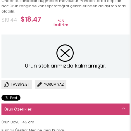
Önden kullanılabilir düğmeleri mevcuttur. Yandan torba ceplidir.
Not: Ürün renginde konsept fotoğraf çekimlerinden dolayı ton farkı
olabilir.
$18.47
$19.44
%
5
İndirim
Ürün stoklarımızda kalmamıştır.
TAVSIYE ET
YORUM YAZ
Ürün Özellikleri
Ürün Boyu: 145 cm
Kumaş Özelliği: Medine İpeği Kumaş