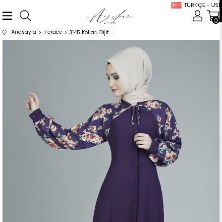
TÜRKÇE - USD
0
Anasayfa
Ferace
3145 Kolları Dijital Baskılı Mürdüm Ferace