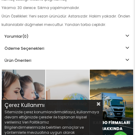
Yıkama: 30 derece. Sıkma yapılmamalıdır.
Ürün Özellikleri: Yeni sezon ürünüdür. Astarsızdır. Hakim yakadır. Önden
kullanılabilir düğmeleri mevcuttur. Yandan torba ceplidir.
Not: Ürün renginde konsept fotoğraf çekimlerinden dolayı ton farkı
Yorumlar
(0)
olabilir.
Ödeme Seçenekleri
Ürün Önerileri
Çerez Kullanımı
Sitemizde çerez konumlandırmaktayız, kullanmaya
devam ettiğinizde çerezler ile toplanan kişisel
verileriniz Veri Politikamız
Bilgilendirmelerimizde belirtilen amaçlar ve
yöntemlerle mevzuatına uygun olarak