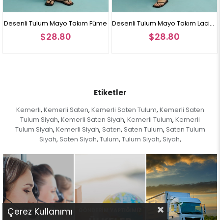
esenli Tulum Mayo Takım Füme
Desenli Tulum Mayo Takım Lacivert
D
Not:
Ürün renginde konsept fotoğraf çekimlerinden dolayı ton farkı
$28.80
$28.80
olabilir.
Etiketler
Kemerli
Kemerli Saten
Kemerli Saten Tulum
Kemerli Saten
,
,
,
Tulum Siyah
Kemerli Saten Siyah
Kemerli Tulum
Kemerli
,
,
,
Tulum Siyah
Kemerli Siyah
Saten
Saten Tulum
Saten Tulum
,
,
,
,
Siyah
Saten Siyah
Tulum
Tulum Siyah
Siyah
,
,
,
,
,
Çerez Kullanımı