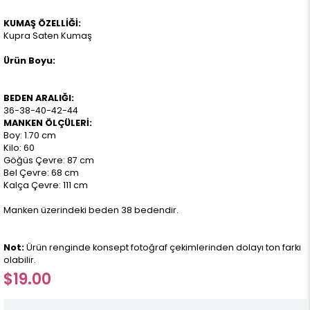
KUMAŞ ÖZELLİĞİ:
Kupra Saten Kumaş
Ürün Boyu:
BEDEN ARALIĞI:
36-38-40-42-44
MANKEN ÖLÇÜLERİ:
Boy: 1.70 cm
Kilo: 60
Göğüs Çevre: 87 cm
Bel Çevre: 68 cm
Kalça Çevre: 111 cm
Manken üzerindeki beden 38 bedendir.
Not:
Ürün renginde konsept fotoğraf çekimlerinden dolayı ton farkı
olabilir.
$19.00