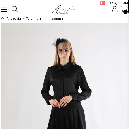
TÜRKÇE - USD
0
Anasayfa
Tulum
Kemerli Saten Tulum Siyah