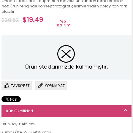
Önden kullanılabilir düğmeleri mevcuttur. Yandan torba ceplidir.
Not: Ürün renginde konsept fotoğraf çekimlerinden dolayı ton farkı
olabilir.
$19.49
$20.52
%
5
İndirim
Ürün stoklarımızda kalmamıştır.
TAVSIYE ET
YORUM YAZ
Ürün Özellikleri
Ürün Boyu: 145 cm
Kumaş Özelliği: Süet Kumaş