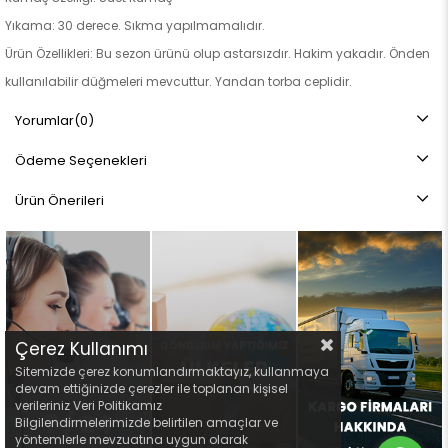
Yıkama: 30 derece. Sıkma yapılmamalıdır.
Ürün Özellikleri: Bu sezon ürünü olup astarsızdır. Hakim yakadır. Önden
kullanılabilir düğmeleri mevcuttur. Yandan torba ceplidir.
Not: Ürün renginde konsept fotoğraf çekimlerinden dolayı ton farkı
Yorumlar
(0)
olabilir.
Ödeme Seçenekleri
Ürün Önerileri
Çerez Kullanımı
Sitemizde çerez konumlandırmaktayız, kullanmaya
devam ettiğinizde çerezler ile toplanan kişisel
verileriniz Veri Politikamız
Bilgilendirmelerimizde belirtilen amaçlar ve
yöntemlerle mevzuatına uygun olarak