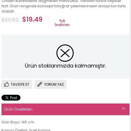
Önden kullanılabilir düğmeleri mevcuttur. Yandan torba ceplidir.
Not: Ürün renginde konsept fotoğraf çekimlerinden dolayı ton farkı
olabilir.
$19.49
$20.52
%
5
İndirim
Ürün stoklarımızda kalmamıştır.
TAVSIYE ET
YORUM YAZ
Ürün Özellikleri
Ürün Boyu: 145 cm
Kumaş Özelliği: Süet Kumaş