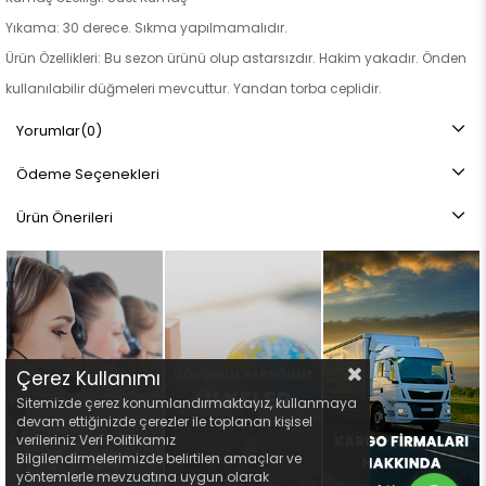
Yıkama: 30 derece. Sıkma yapılmamalıdır.
Ürün Özellikleri: Bu sezon ürünü olup astarsızdır. Hakim yakadır. Önden
kullanılabilir düğmeleri mevcuttur. Yandan torba ceplidir.
Not: Ürün renginde konsept fotoğraf çekimlerinden dolayı ton farkı
Yorumlar
(0)
olabilir.
Ödeme Seçenekleri
Ürün Önerileri
Çerez Kullanımı
Sitemizde çerez konumlandırmaktayız, kullanmaya
devam ettiğinizde çerezler ile toplanan kişisel
verileriniz Veri Politikamız
Bilgilendirmelerimizde belirtilen amaçlar ve
yöntemlerle mevzuatına uygun olarak