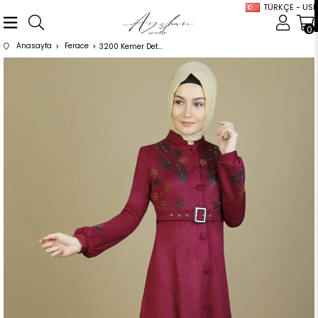
TÜRKÇE - USD
0
Anasayfa
Ferace
3200 Kemer Detaylı Şarabi Ferace