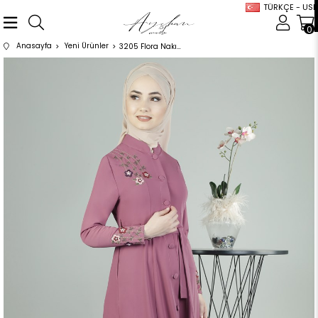
TÜRKÇE - USD
0
Anasayfa
Yeni Ürünler
3205 Flora Nakışlı Pudra Ferace