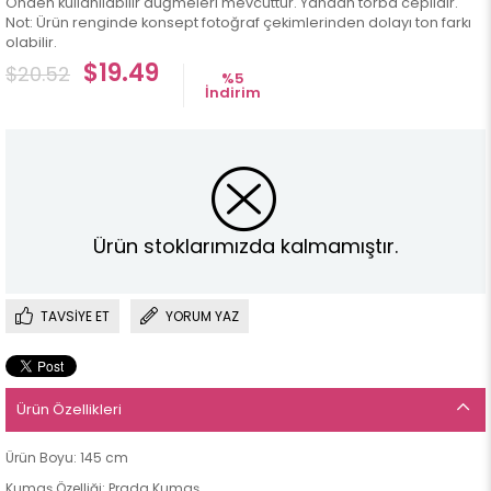
Önden kullanılabilir düğmeleri mevcuttur. Yandan torba ceplidir.
Not: Ürün renginde konsept fotoğraf çekimlerinden dolayı ton farkı
olabilir.
$19.49
$20.52
%
5
İndirim
Ürün stoklarımızda kalmamıştır.
TAVSIYE ET
YORUM YAZ
Ürün Özellikleri
Ürün Boyu: 145 cm
Kumaş Özelliği: Prada Kumaş