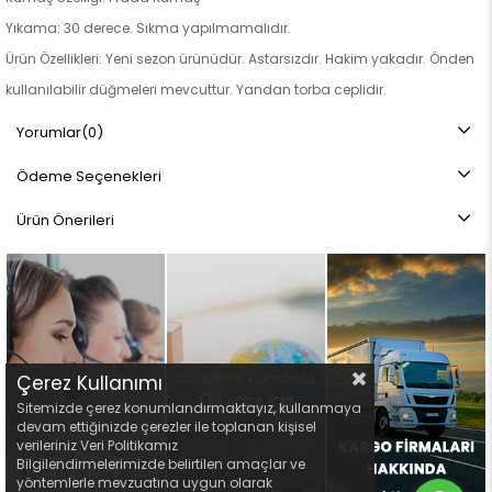
Yıkama: 30 derece. Sıkma yapılmamalıdır.
Ürün Özellikleri: Yeni sezon ürünüdür. Astarsızdır. Hakim yakadır. Önden
kullanılabilir düğmeleri mevcuttur. Yandan torba ceplidir.
Not: Ürün renginde konsept fotoğraf çekimlerinden dolayı ton farkı
Yorumlar
(0)
olabilir.
Ödeme Seçenekleri
Ürün Önerileri
Çerez Kullanımı
Sitemizde çerez konumlandırmaktayız, kullanmaya
devam ettiğinizde çerezler ile toplanan kişisel
verileriniz Veri Politikamız
Bilgilendirmelerimizde belirtilen amaçlar ve
yöntemlerle mevzuatına uygun olarak