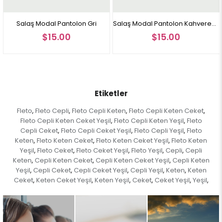
Manken üzerindeki beden 38 bedendir.
laş Modal Pantolon Gri
Salaş Modal Pantolon Kahverengi
Salaş
$15.00
$15.00
Not: Ürün renginde konsept fotoğraf çekimlerinden dolayı ton farkı
olabilir.
Etiketler
Fleto
Fleto Cepli
Fleto Cepli Keten
Fleto Cepli Keten Ceket
,
,
,
,
Fleto Cepli Keten Ceket Yeşil
Fleto Cepli Keten Yeşil
Fleto
,
,
Cepli Ceket
Fleto Cepli Ceket Yeşil
Fleto Cepli Yeşil
Fleto
,
,
,
Keten
Fleto Keten Ceket
Fleto Keten Ceket Yeşil
Fleto Keten
,
,
,
Yeşil
Fleto Ceket
Fleto Ceket Yeşil
Fleto Yeşil
Cepli
Cepli
,
,
,
,
,
Keten
Cepli Keten Ceket
Cepli Keten Ceket Yeşil
Cepli Keten
,
,
,
Yeşil
Cepli Ceket
Cepli Ceket Yeşil
Cepli Yeşil
Keten
Keten
,
,
,
,
,
Ceket
Keten Ceket Yeşil
Keten Yeşil
Ceket
Ceket Yeşil
Yeşil
,
,
,
,
,
,