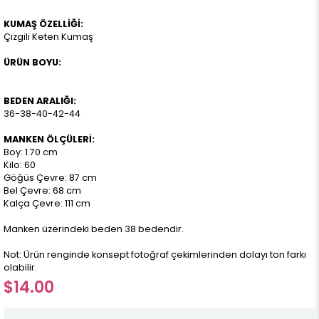
KUMAŞ ÖZELLİĞİ:
Çizgili Keten Kumaş
ÜRÜN BOYU:
BEDEN ARALIĞI:
36-38-40-42-44
MANKEN ÖLÇÜLERİ:
Boy: 1.70 cm
Kilo: 60
Göğüs Çevre: 87 cm
Bel Çevre: 68 cm
Kalça Çevre: 111 cm
Manken üzerindeki beden 38 bedendir.
Not: Ürün renginde konsept fotoğraf çekimlerinden dolayı ton farkı
olabilir.
$14.00