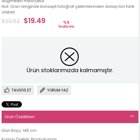
düğmeleri mevcuttur.
Not: Ürün renginde konsept fotoğraf çekimlerinden dolayı ton farkı
olabilir.
$19.49
$20.52
%
5
İndirim
Ürün stoklarımızda kalmamıştır.
TAVSIYE ET
YORUM YAZ
Ürün Özellikleri
Ürün Boyu: 145 cm
Kumaş Özelliği: Prada Kumaş