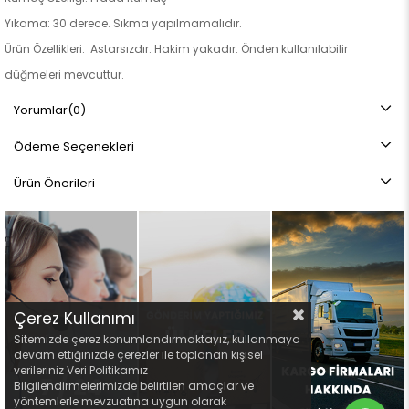
Yıkama: 30 derece. Sıkma yapılmamalıdır.
Ürün Özellikleri: Astarsızdır. Hakim yakadır. Önden kullanılabilir
düğmeleri mevcuttur.
Not: Ürün renginde konsept fotoğraf çekimlerinden dolayı ton farkı
Yorumlar
(0)
olabilir.
Ödeme Seçenekleri
Ürün Önerileri
Çerez Kullanımı
Sitemizde çerez konumlandırmaktayız, kullanmaya
devam ettiğinizde çerezler ile toplanan kişisel
verileriniz Veri Politikamız
Bilgilendirmelerimizde belirtilen amaçlar ve
yöntemlerle mevzuatına uygun olarak