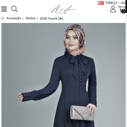
TÜRKÇE - USD
0
Anasayfa
Ferace
2046 Fiyonk Detaylı Düğmeli Laci Ferace