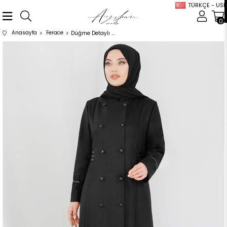
TÜRKÇE - USD
0
Anasayfa
Ferace
Düğme Detaylı Gusto Ferace Siyah