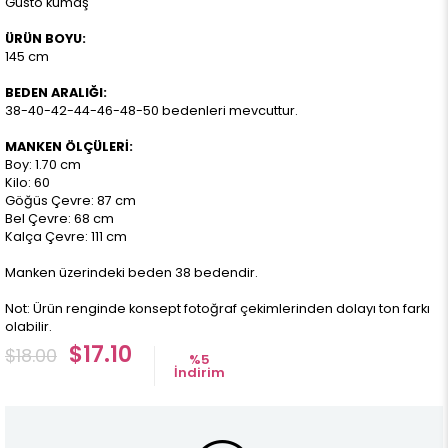
Gusto kumaş
ÜRÜN BOYU:
145 cm
BEDEN ARALIĞI:
38-40-42-44-46-48-50 bedenleri mevcuttur.
MANKEN ÖLÇÜLERİ:
Boy: 1.70 cm
Kilo: 60
Göğüs Çevre: 87 cm
Bel Çevre: 68 cm
Kalça Çevre: 111 cm
Manken üzerindeki beden 38 bedendir.
Not: Ürün renginde konsept fotoğraf çekimlerinden dolayı ton farkı
olabilir.
$17.10
$18.00
%
5
İndirim