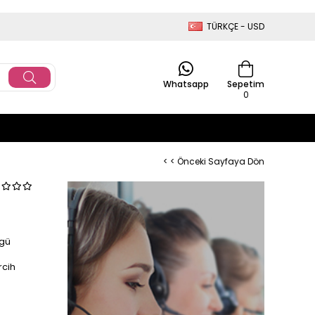
TÜRKÇE - USD
Whatsapp
Sepetim
0
< < Önceki Sayfaya Dön
zgü
rcih