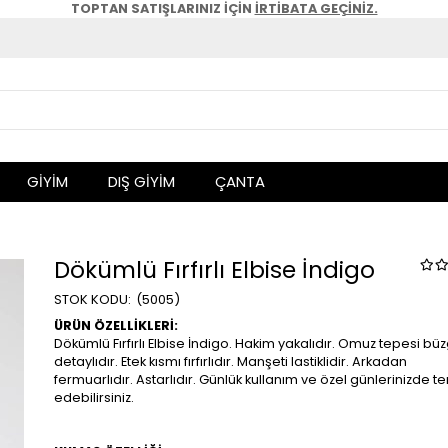
TOPTAN SATIŞLARINIZ İÇİN
İRTİBATA GEÇİNİZ.
GİYİM
DIŞ GİYİM
ÇANTA
Dökümlü Fırfırlı Elbise İndigo
(5005)
ÜRÜN ÖZELLİKLERİ:
Dökümlü Fırfırlı Elbise İndigo. Hakim yakalıdır. Omuz tepesi bü
detaylıdır. Etek kısmı fırfırlıdır. Manşeti lastiklidir. Arkadan
fermuarlıdır. Astarlıdır. Günlük kullanım ve özel günlerinizde te
edebilirsiniz.