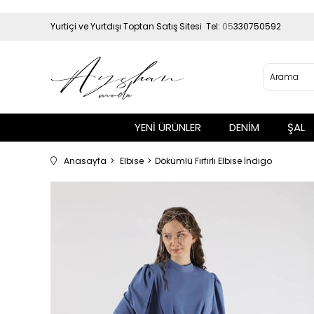
Yurtiçi ve Yurtdışı Toptan Satış Sitesi Tel:
05
330750592
YENİ ÜRÜNLER
DENİM
ŞAL
Anasayfa
Elbise
Dökümlü Fırfırlı Elbise İndigo