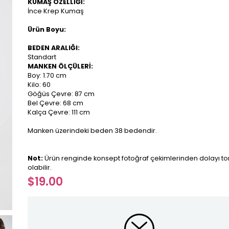
KUMAŞ ÖZELLİĞİ:
İnce Krep Kumaş
Ürün Boyu:
BEDEN ARALIĞI:
Standart
MANKEN ÖLÇÜLERİ:
Boy: 1.70 cm
Kilo: 60
Göğüs Çevre: 87 cm
Bel Çevre: 68 cm
Kalça Çevre: 111 cm
Manken üzerindeki beden 38 bedendir.
Not:
Ürün renginde konsept fotoğraf çekimlerinden dolayı ton
olabilir.
$19.00