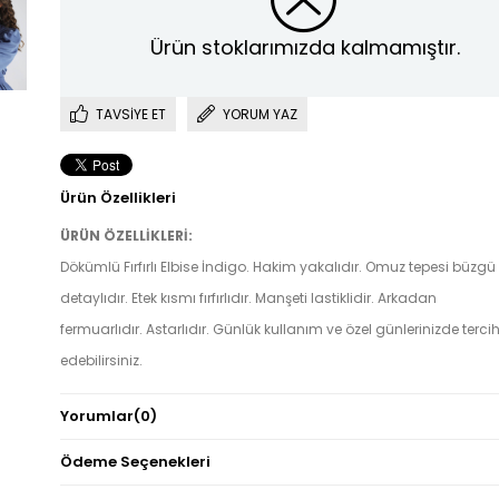
Ürün stoklarımızda kalmamıştır.
TAVSIYE ET
YORUM YAZ
Ürün Özellikleri
ÜRÜN ÖZELLİKLERİ:
Dökümlü Fırfırlı Elbise İndigo. Hakim yakalıdır. Omuz tepesi büzgü
detaylıdır. Etek kısmı fırfırlıdır. Manşeti lastiklidir. Arkadan
fermuarlıdır. Astarlıdır. Günlük kullanım ve özel günlerinizde terci
edebilirsiniz.
Yorumlar
(0)
KUMAŞ ÖZELLİĞİ:
Ödeme Seçenekleri
İnce Krep Kumaş