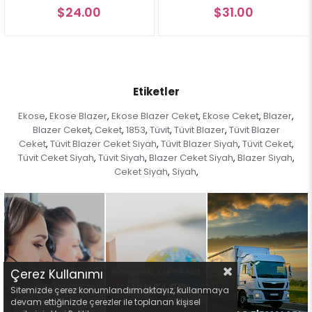
$24.00
$31.00
Etiketler
Ekose
Ekose Blazer
Ekose Blazer Ceket
Ekose Ceket
Blazer
,
,
,
,
,
Blazer Ceket
Ceket
1853
Tüvit
Tüvit Blazer
Tüvit Blazer
,
,
,
,
,
Ceket
Tüvit Blazer Ceket Siyah
Tüvit Blazer Siyah
Tüvit Ceket
,
,
,
,
Tüvit Ceket Siyah
Tüvit Siyah
Blazer Ceket Siyah
Blazer Siyah
,
,
,
,
Ceket Siyah
Siyah
,
,
Çerez Kullanımı
Sitemizde çerez konumlandırmaktayız, kullanmaya
devam ettiğinizde çerezler ile toplanan kişisel