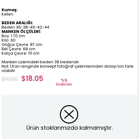
Kumaş:
Keten
BEDEN ARALIĞI:
Beden 36-38-40-42-44
MANKEN ÖLÇÜLERİ:
Boy: 1.70 cm
Kilo: 60
Göğüs Çevre: 87 cm
Bel Çevre: 68 cm
Kalça Çevre: 111 cm
Manken üzerindeki beden 38 bedendir.
Not: Ürün renginde konsept fotoğraf çekimlerinden dolayı ton farkı
olabilir.
$18.05
$19.00
%
5
İndirim
Ürün stoklarımızda kalmamıştır.