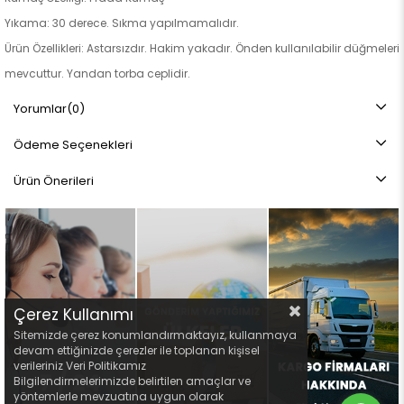
Yıkama: 30 derece. Sıkma yapılmamalıdır.
Ürün Özellikleri: Astarsızdır. Hakim yakadır. Önden kullanılabilir düğmeleri
mevcuttur. Yandan torba ceplidir.
Not: Ürün renginde konsept fotoğraf çekimlerinden dolayı ton farkı
Yorumlar
(0)
olabilir.
Ödeme Seçenekleri
Ürün Önerileri
Çerez Kullanımı
Sitemizde çerez konumlandırmaktayız, kullanmaya
devam ettiğinizde çerezler ile toplanan kişisel
verileriniz Veri Politikamız
Bilgilendirmelerimizde belirtilen amaçlar ve
yöntemlerle mevzuatına uygun olarak