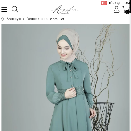
TÜRKÇE - USD
0
Anasayfa
Ferace
3106 Dantel Detaylı Mint Ferace