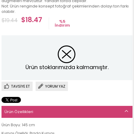
düğmeleri mevcuttur. Yandan torba ceplidir.
Not: Ürün renginde konsept fotoğraf çekimlerinden dolayı ton farkı
olabilir.
$18.47
$19.44
%
5
İndirim
Ürün stoklarımızda kalmamıştır.
TAVSIYE ET
YORUM YAZ
Ürün Özellikleri
Ürün Boyu: 145 cm
Kumaş Özelliği: Prada Kumaş