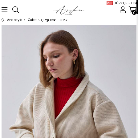
TÜRKÇE - USD
0
Anasayfa
Ceket
Çizgi Dokulu Ceket Ekru