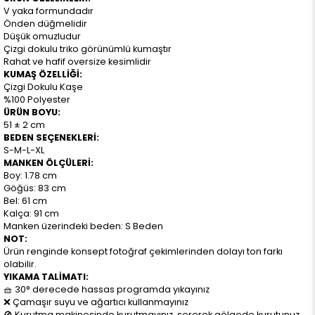
V yaka formundadır
Önden düğmelidir
Düşük omuzludur
Çizgi dokulu triko görünümlü kumaştır
Rahat ve hafif oversize kesimlidir
KUMAŞ ÖZELLİĞİ:
Çizgi Dokulu Kaşe
%100 Polyester
ÜRÜN BOYU:
51 ± 2 cm
BEDEN SEÇENEKLERİ:
S-M-L-XL
MANKEN ÖLÇÜLERİ:
Boy: 1.78 cm
Göğüs: 83 cm
Bel: 61 cm
Kalça: 91 cm
Manken üzerindeki beden: S Beden
NOT:
Ürün renginde konsept fotoğraf çekimlerinden dolayı ton farkı
olabilir.
YIKAMA TALİMATI:
🧺 30° derecede hassas programda yıkayınız
❌ Çamaşır suyu ve ağartıcı kullanmayınız
🚫 Kurutma makinesinde kurutmayınız, sererek gölgede kurutunuz