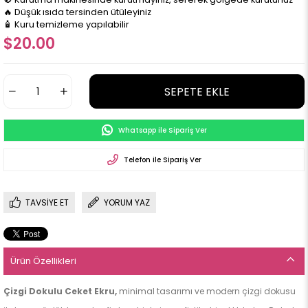
🔥 Düşük ısıda tersinden ütüleyiniz
🧴 Kuru temizleme yapılabilir
$20.00
Whatsapp ile Sipariş Ver
Telefon ile Sipariş Ver
TAVSIYE ET
YORUM YAZ
Ürün Özellikleri
Çizgi Dokulu Ceket Ekru,
minimal tasarımı ve modern çizgi dokusu