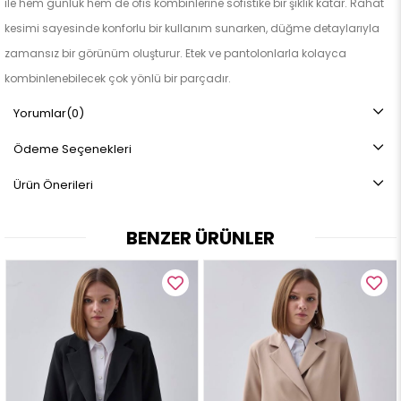
ile hem günlük hem de ofis kombinlerine sofistike bir şıklık katar. Rahat
kesimi sayesinde konforlu bir kullanım sunarken, düğme detaylarıyla
zamansız bir görünüm oluşturur. Etek ve pantolonlarla kolayca
kombinlenebilecek çok yönlü bir parçadır.
ÜRÜN ÖZELLİKLERİ:
Yorumlar
(0)
V yaka formundadır
Ödeme Seçenekleri
Önden düğmelidir
Düşük omuzludur
Ürün Önerileri
Çizgi dokulu triko görünümlü kumaştır
Rahat ve hafif oversize kesimlidir
BENZER ÜRÜNLER
KUMAŞ ÖZELLİĞİ:
Çizgi Dokulu Kaşe
%100 Polyester
ÜRÜN BOYU:
51 ± 2 cm
BEDEN SEÇENEKLERİ: