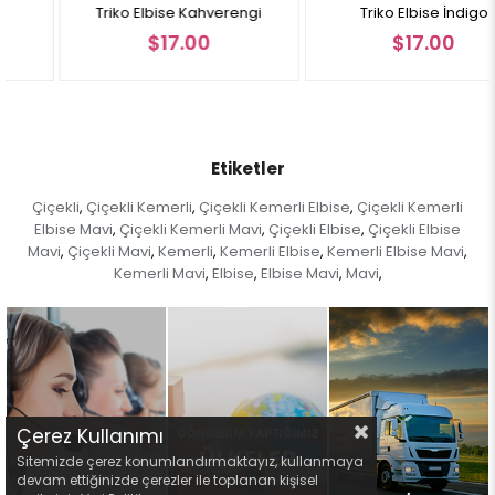
Triko Elbise Kahverengi
Triko Elbise İndigo
$17.00
$17.00
Etiketler
Çiçekli
Çiçekli Kemerli
Çiçekli Kemerli Elbise
Çiçekli Kemerli
,
,
,
Elbise Mavi
Çiçekli Kemerli Mavi
Çiçekli Elbise
Çiçekli Elbise
,
,
,
Mavi
Çiçekli Mavi
Kemerli
Kemerli Elbise
Kemerli Elbise Mavi
,
,
,
,
,
Kemerli Mavi
Elbise
Elbise Mavi
Mavi
,
,
,
,
Çerez Kullanımı
Sitemizde çerez konumlandırmaktayız, kullanmaya
devam ettiğinizde çerezler ile toplanan kişisel