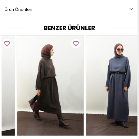
Ürün Önerileri
ÜRÜN BOYU:
BENZER ÜRÜNLER
BEDEN ARALIĞI:
36-38-40-42-44
MANKEN ÖLÇÜLERİ:
Boy: 1.70 cm
Kilo: 60
Göğüs Çevre: 87 cm
Bel Çevre: 68 cm
Kalça Çevre: 111 cm
Manken üzerindeki beden 38 bedendir.
Not: Ürün renginde konsept fotoğraf çekimlerinden dolayı ton farkı
olabilir.