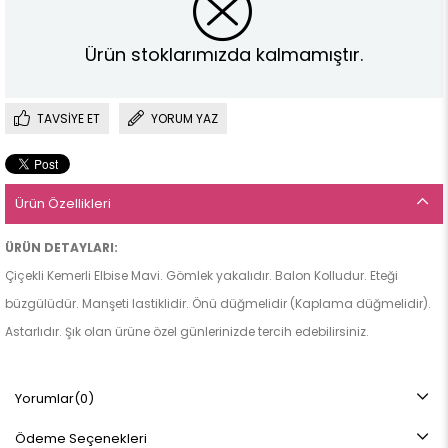
Ürün stoklarımızda kalmamıştır.
TAVSIYE ET
YORUM YAZ
Ürün Özellikleri
ÜRÜN DETAYLARI:
Çiçekli Kemerli Elbise Mavi. Gömlek yakalıdır. Balon Kolludur. Eteği
büzgülüdür. Manşeti lastiklidir. Önü düğmelidir (Kaplama düğmelidir).
Astarlıdır. Şık olan ürüne özel günlerinizde tercih edebilirsiniz.
KUMAŞ ÖZELLİĞİ:
Yorumlar
(0)
Baskılı Moss Krep
Ödeme Seçenekleri