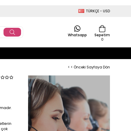
TÜRKÇE - USD
Whatsapp
Sepetim
0
< < Önceki Sayfaya Dön
amadır.
etlerin
ı çok