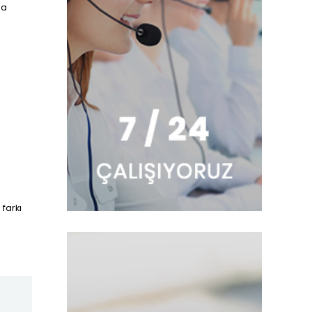
da
farkı