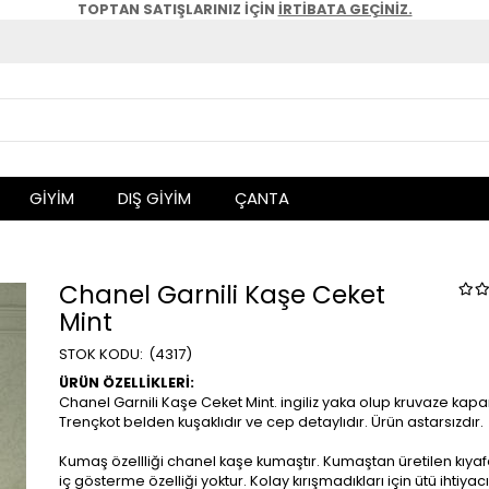
TOPTAN SATIŞLARINIZ İÇİN
İRTİBATA GEÇİNİZ.
GİYİM
DIŞ GİYİM
ÇANTA
Chanel Garnili Kaşe Ceket
Mint
(4317)
ÜRÜN ÖZELLİKLERİ:
Chanel Garnili Kaşe Ceket Mint. ingiliz yaka olup kruvaze kap
Trençkot belden kuşaklıdır ve cep detaylıdır. Ürün astarsızdır.
Kumaş özellliği chanel kaşe kumaştır. Kumaştan üretilen kıyaf
iç gösterme özelliği yoktur. Kolay kırışmadıkları için ütü ihtiyac