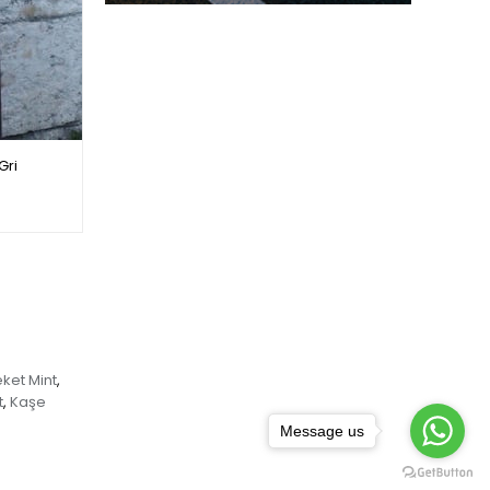
Gri
Oversize Denim Ceket Siyah
$17.00
ket Mint
,
t
Kaşe
,
Message us