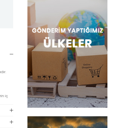
dır.
in iç
direkt