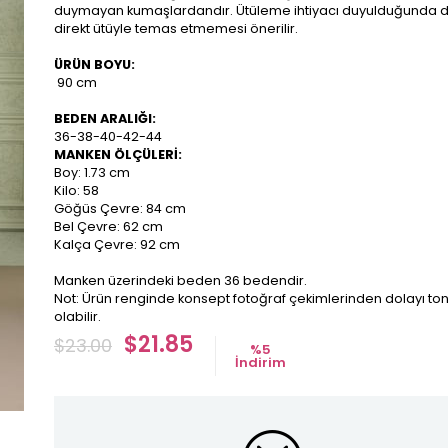
duymayan kumaşlardandır. Ütüleme ihtiyacı duyulduğunda 
direkt ütüyle temas etmemesi önerilir.
ÜRÜN BOYU:
90 cm
BEDEN ARALIĞI:
36-38-40-42-44
MANKEN ÖLÇÜLERİ:
Boy: 1.73 cm
Kilo: 58
Göğüs Çevre: 84 cm
Bel Çevre: 62 cm
Kalça Çevre: 92 cm
Manken üzerindeki beden 36 bedendir.
Not: Ürün renginde konsept fotoğraf çekimlerinden dolayı ton 
olabilir.
$21.85
$23.00
%
5
İndirim