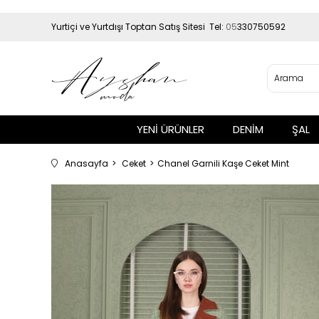
Yurtiçi ve Yurtdışı Toptan Satış Sitesi Tel:
05
330750592
YENİ ÜRÜNLER
DENİM
ŞAL
Anasayfa
Ceket
Chanel Garnili Kaşe Ceket Mint