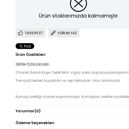
Ürün stoklarımızda kalmamıştır.
TAVSIYE ET
YORUM YAZ
Ürün Özellikleri
ÜRÜN ÖZELLİKLERİ:
Chanel Garnili Kaşe Ceket Mint. ingiliz yaka olup kruvaze kapama
Trençkot belden kuşaklıdır ve cep detaylıdır. Ürün astarsızdır.
Kumaş özellliği chanel kaşe kumaştır. Kumaştan üretilen kıyafetler
gösterme özelliği yoktur. Kolay kırışmadıkları için ütü ihtiyacı çok
Yorumlar
(0)
duymayan kumaşlardandır. Ütüleme ihtiyacı duyulduğunda da 
ütüyle temas etmemesi önerilir.
Ödeme Seçenekleri