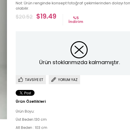
Not: Ürün renginde konsept fotoğraf çekimlerinden dolayı ton 
olabilir.
$19.49
$20.52
%
5
İndirim
Ürün stoklarımızda kalmamıştır.
TAVSIYE ET
YORUM YAZ
Ürün Özellikleri
Ürün Boyu:
Üst Beden:130 cm
Alt Beden : 103 cm