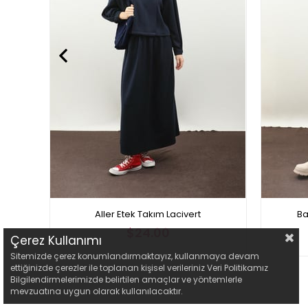
Aller Etek Takım Lacivert
Ba
$24.00
Çerez Kullanımı
Sitemizde çerez konumlandırmaktayız, kullanmaya devam
ettiğinizde çerezler ile toplanan kişisel verileriniz Veri Politikamız
Bilgilendirmelerimizde belirtilen amaçlar ve yöntemlerle
mevzuatına uygun olarak kullanılacaktır.