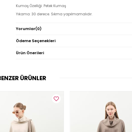
Kumaş Özelliği: Petek Kumaş
Yıkama: 30 derece. Sıkma yapılmamalıdır.
Ürün Özellikleri: Astarsızdır. Yandan torba ceplidir.
Yorumlar
(0)
Not: Ürün renginde konsept fotoğraf çekimlerinden dolayı ton fark
olabilir.
Ödeme Seçenekleri
Ürün Önerileri
BENZER ÜRÜNLER