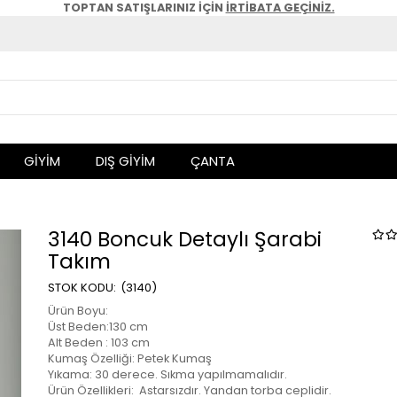
TOPTAN SATIŞLARINIZ İÇİN
İRTİBATA GEÇİNİZ.
GİYİM
DIŞ GİYİM
ÇANTA
3140 Boncuk Detaylı Şarabi
Takım
(3140)
Ürün Boyu:
Üst Beden:130 cm
Alt Beden : 103 cm
Kumaş Özelliği: Petek Kumaş
Yıkama: 30 derece. Sıkma yapılmamalıdır.
Ürün Özellikleri: Astarsızdır. Yandan torba ceplidir.