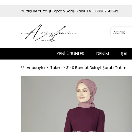
Yurtiçi ve Yurtdışı Toptan Satış Sitesi Tel:
05
330750592
YENİ ÜRÜNLER
DENİM
ŞAL
Anasayfa
Takım
3140 Boncuk Detaylı Şarabi Takım