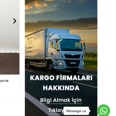
Toprak
Balıkçı Yaka Tunik Takım Antrasit
$31.00
Message us