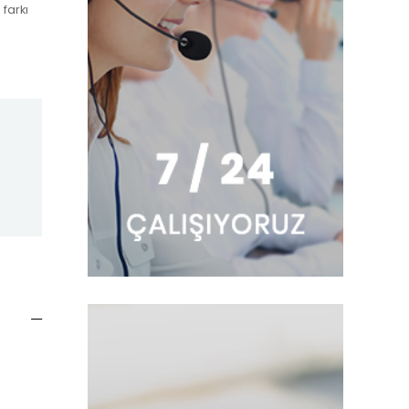
farkı