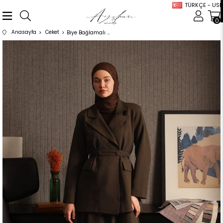
TÜRKÇE - USD
0
Anasayfa
Ceket
Biye Bağlamalı Blazer Ceket Kahverengi