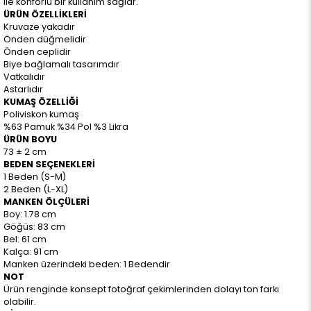
ile konforlu bir kullanım sağlar.
ÜRÜN ÖZELLİKLERİ
Kruvaze yakadır
Önden düğmelidir
Önden ceplidir
Biye bağlamalı tasarımdır
Vatkalıdır
Astarlıdır
KUMAŞ ÖZELLİĞİ
Poliviskon kumaş
%63 Pamuk %34 Pol %3 Likra
ÜRÜN BOYU
73 ± 2 cm
BEDEN SEÇENEKLERİ
1 Beden (S-M)
2 Beden (L-XL)
MANKEN ÖLÇÜLERİ
Boy: 1.78 cm
Göğüs: 83 cm
Bel: 61 cm
Kalça: 91 cm
Manken üzerindeki beden: 1 Bedendir
NOT
Ürün renginde konsept fotoğraf çekimlerinden dolayı ton farkı
olabilir.