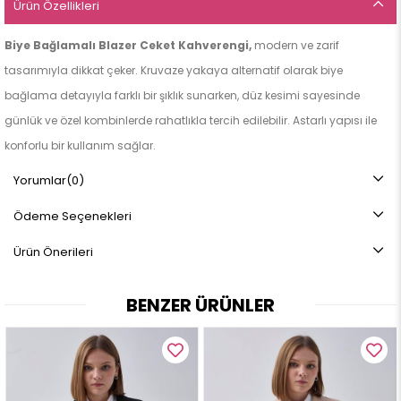
Ürün Özellikleri
Biye Bağlamalı Blazer Ceket Kahverengi,
modern ve zarif
tasarımıyla dikkat çeker. Kruvaze yakaya alternatif olarak biye
bağlama detayıyla farklı bir şıklık sunarken, düz kesimi sayesinde
günlük ve özel kombinlerde rahatlıkla tercih edilebilir. Astarlı yapısı ile
konforlu bir kullanım sağlar.
ÜRÜN ÖZELLİKLERİ
Yorumlar
(0)
Kruvaze yakadır
Ödeme Seçenekleri
Önden düğmelidir
Önden ceplidir
Ürün Önerileri
Biye bağlamalı tasarımdır
Vatkalıdır
BENZER ÜRÜNLER
Astarlıdır
KUMAŞ ÖZELLİĞİ
Poliviskon kumaş
%63 Pamuk %34 Pol %3 Likra