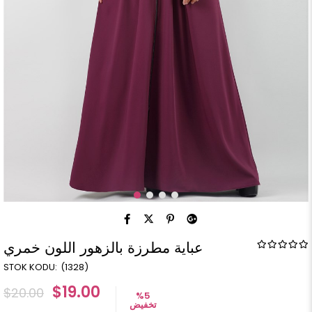
عباية مطرزة بالزهور اللون خمري
(1328)
$19.00
$20.00
%
5
تخفيض