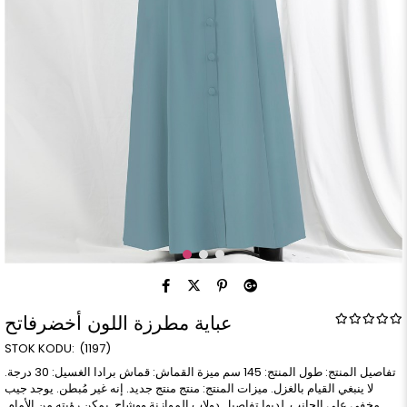
عباية مطرزة اللون أخضرفاتح
(1197)
تفاصيل المنتج: طول المنتج: 145 سم ميزة القماش: قماش برادا الغسيل: 30 درجة.
لا ينبغي القيام بالغزل. ميزات المنتج: منتج منتج جديد. إنه غير مُبطن. يوجد جيب
مخفي على الجانب. لديها تفاصيل دولاب الموازنة ووشاح. يمكن رؤيته من الأمام.