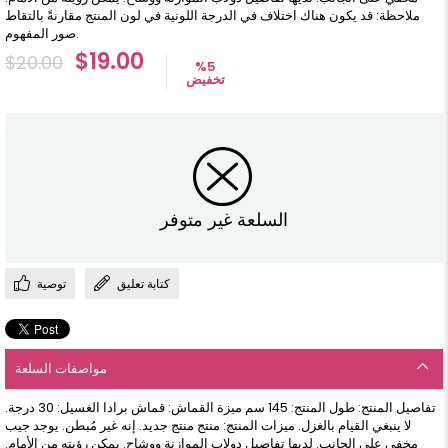
ملاحظة: قد يكون هناك اختلاف في الدرجة اللونية في لون المنتج مقارنةً بالتقاط
صور المفهوم.
$19.00
$20.00
%
5
تخفيض
السلعة غير متوفر
كتابة تعليق
توصية
مواصفات السلعة
تفاصيل المنتج: طول المنتج: 145 سم ميزة القماش: قماش برادا الغسيل: 30 درجة.
لا ينبغي القيام بالغزل. ميزات المنتج: منتج منتج جديد. إنه غير مُبطن. يوجد جيب
مخفي على الجانب. لديها تفاصيل دولاب الموازنة ووشاح. يمكن رؤيته من الأمام.