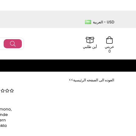
العربية - USD
عربتي
أين طلبي
0
<<العوده‌ الی الصفحه‌ الرئیسیة
imono,
sinde
ern
ıkla