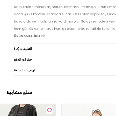
Uzun Keten Kimono Taş, natural ketenden üretilmiş bu uzun kimo
doğallığı ve konforu bir arada sunar. Nefes alan yapısı sayesind
havalarda serin kalmanıza yardımcı olur. Salaş ve modern kesi
hem günlük kombinlerde hem şık ortamlarda rahatlıkla kullanılabi
ÜRÜN ÖZELLİKLERİ:
Düşük omuzlu
التعليقات
(0)
Ön ve arkası roba büzgülü
خيارات الدفع
Yandan cepli
توصيات السلعة
Kuşaklı
KUMAŞ ÖZELLİĞİ:
سلع مشابهة
Natural keten kumaş doğal lif içerir
%20 Pamuk, %60 Viscon, %20 Linen