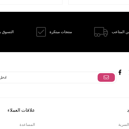
Dipnot:
Bu üründe doğal kumaş yapısından dolayı, ilk yıkama
kumaşta %2 oranında çekme olabilir. Ketenin içeriğinden kaynakl
bu durum, ürünün formunu ve şıklığını etkilemez. İlk yıkamada s
ve hassas program tercih etmeniz bu durumu azaltacaktı
ن المتاعب
منتجات مبتكرة
التسوق با
د
علاقات العملاء
السرية
المساعدة