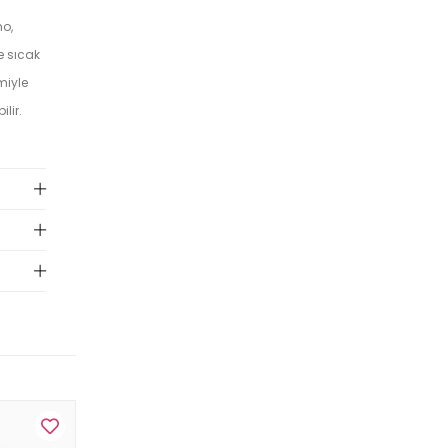
no,
e sıcak
miyle
lir.