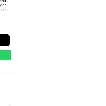
naklı
amada
acaktı