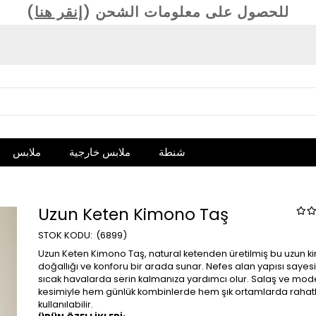
(للحصول على معلومات الشحن (
إنقر هنا
شنطة
ملابس خارجية
ملابس
Uzun Keten Kimono Taş
(6899)
Uzun Keten Kimono Taş, natural ketenden üretilmiş bu uzun k
doğallığı ve konforu bir arada sunar. Nefes alan yapısı saye
sıcak havalarda serin kalmanıza yardımcı olur. Salaş ve mod
kesimiyle hem günlük kombinlerde hem şık ortamlarda rahatl
kullanılabilir.