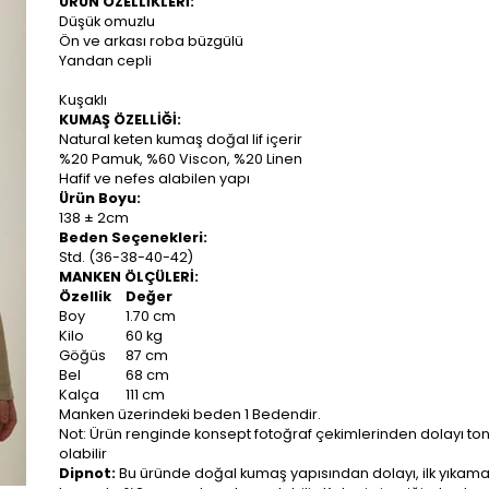
ÜRÜN ÖZELLİKLERİ:
Düşük omuzlu
Ön ve arkası roba büzgülü
Yandan cepli
Kuşaklı
KUMAŞ ÖZELLİĞİ:
Natural keten kumaş doğal lif içerir
%20 Pamuk, %60 Viscon, %20 Linen
Hafif ve nefes alabilen yapı
Ürün Boyu:
138 ± 2cm
Beden Seçenekleri:
Std. (36-38-40-42)
MANKEN ÖLÇÜLERİ:
Özellik
Değer
Boy
1.70 cm
Kilo
60 kg
Göğüs
87 cm
Bel
68 cm
Kalça
111 cm
Manken üzerindeki beden 1 Bedendir.
Not: Ürün renginde konsept fotoğraf çekimlerinden dolayı ton 
olabilir
Dipnot:
Bu üründe doğal kumaş yapısından dolayı, ilk yıkam