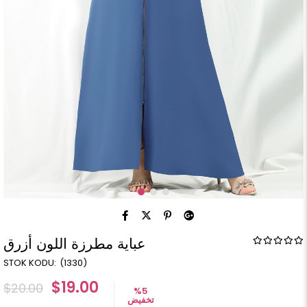
عباية مطرزة اللون أزرق
(1330)
$19.00
$20.00
%
5
تخفيض