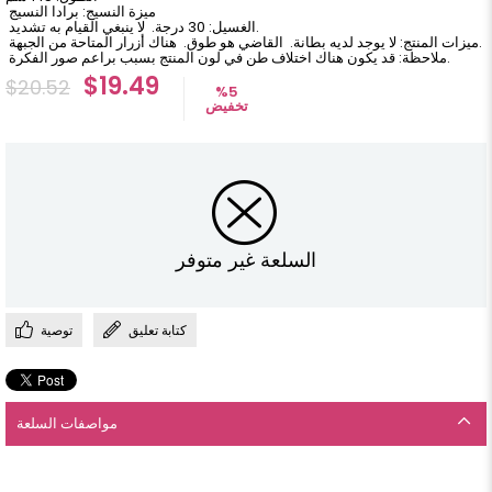
ميزة النسيج: برادا النسيج
الغسيل: 30 درجة. لا ينبغي القيام به تشديد.
ميزات المنتج: لا يوجد لديه بطانة. القاضي هو طوق. هناك أزرار المتاحة من الجبهة.
ملاحظة: قد يكون هناك اختلاف طن في لون المنتج بسبب براعم صور الفكرة.
$19.49
$20.52
%
5
تخفيض
السلعة غير متوفر
كتابة تعليق
توصية
مواصفات السلعة