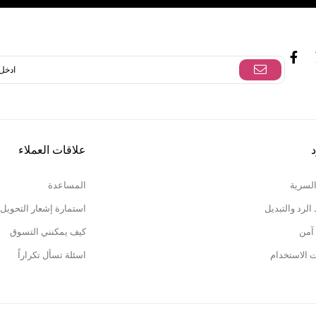
د
علاقات العملاء
السرية
المساعدة
لرد والتبديل
استمارة إشعار التحويل
آمن
كيف يمكنني التسوق
ت الاستخدام
اسئلة تسأل تكراراً