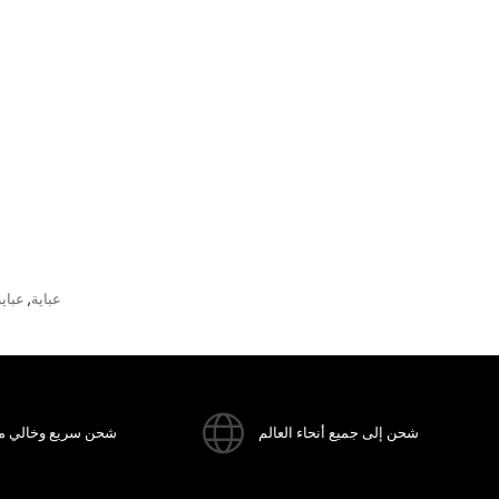
عباية
عباي
,
شحن إلى جميع أنحاء العالم
شحن سريع وخالي م