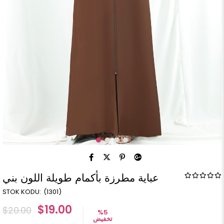
عباية مطرزة بأكمام طويلة اللون بني
(1301)
$19.00
$20.00
%
5
تخفيض