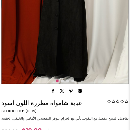
عباية شامواه مطرزة اللون أسود
(1110s)
تفاصيل المنتج: مفصل مع الثقوب. يأتي مع الحزام. تتوفر المفسدين الأمامي والخلفي. الحقيبة بها جيوب. سمة النسيج: جلد سويدي. طول المنتج: 145 سم. نطاق الحجم: تتوفر أحجام 38-40-42-44-46-48-50. أبعاد النموذج: الارتفاع: 1.65 الوزن: 55 محيط