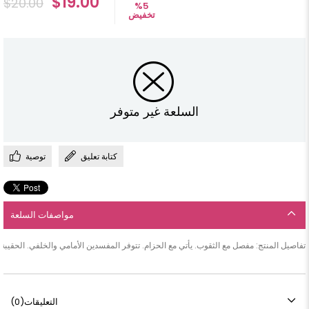
$19.00
$20.00
%
5
تخفيض
السلعة غير متوفر
كتابة تعليق
توصية
مواصفات السلعة
تفاصيل المنتج: مفصل مع الثقوب. يأتي مع الحزام. تتوفر المفسدين الأمامي والخلفي. الحقيبة بها جيوب. سمة النسيج: جلد سويدي. طول المنتج: 145 سم. نطاق الحجم: تتوفر أحجام 38-40-42-44-46-48-50. أبعاد النموذج: الارتفاع: 1.65 الوزن: 55 محي
التعليقات
(0)