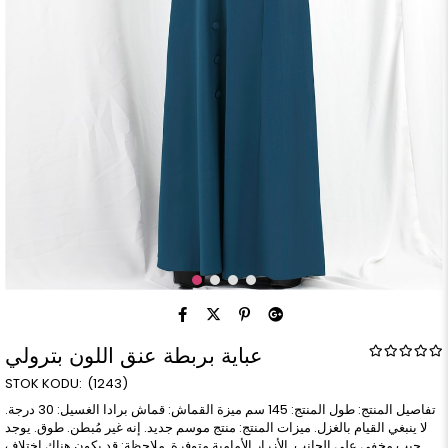
عباية بربطة عنق اللون بترولي
(1243)
تفاصيل المنتج: طول المنتج: 145 سم ميزة القماش: قماش برادا الغسيل: 30 درجة.
لا ينبغي القيام بالغزل. ميزات المنتج: منتج موسم جديد. إنه غير مُبطن. طوق. يوجد
جيب مخفي على الجانب. الأزرار الأمامية متوفرة. ملاحظة: قد يكون هناك اختلاف