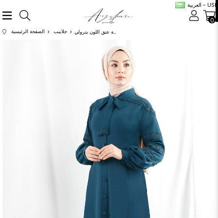
العربية - USD
0
جلابيب
الصفحة الرئيسية
عباية بربطة عنق اللون بترولي