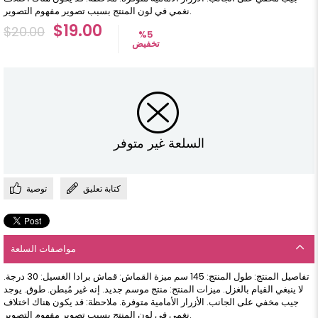
نغمي في لون المنتج بسبب تصوير مفهوم التصوير.
$19.00
$20.00
%
5
تخفيض
السلعة غير متوفر
كتابة تعليق
توصية
مواصفات السلعة
تفاصيل المنتج: طول المنتج: 145 سم ميزة القماش: قماش برادا الغسيل: 30 درجة.
لا ينبغي القيام بالغزل. ميزات المنتج: منتج موسم جديد. إنه غير مُبطن. طوق. يوجد
جيب مخفي على الجانب. الأزرار الأمامية متوفرة. ملاحظة: قد يكون هناك اختلاف
نغمي في لون المنتج بسبب تصوير مفهوم التصوير.