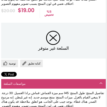
اختلاف نغمي في لون المنتج بسبب تصوير مفهوم التصوير.
$19.00
$20.00
%
5
تخفيض
السلعة غير متوفر
كتابة تعليق
توصية
مواصفات السلعة
تفاصيل المنتج: طول المنتج: 145 سم ميزة القماش: قماش برادا الغسيل: 30 درجة.
لا ينبغي القيام بالغزل. ميزات المنتج: منتج موسم جديد. إنه غير مُبطن. إنه مزدوج
الصدر. هناك غطاء. يوجد جيب على الجانب. هو انغلق. ملاحظة: قد يكون هناك
اختلاف نغمي في لون المنتج بسبب تصوير مفهوم التصوير.