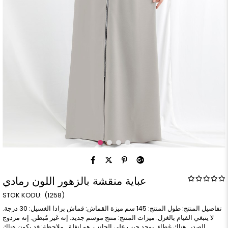
عباية منقشة بالزهور اللون رمادي
(1258)
تفاصيل المنتج: طول المنتج: 145 سم ميزة القماش: قماش برادا الغسيل: 30 درجة.
لا ينبغي القيام بالغزل. ميزات المنتج: منتج موسم جديد. إنه غير مُبطن. إنه مزدوج
الصدر. هناك غطاء. يوجد جيب على الجانب. هو انغلق. ملاحظة: قد يكون هناك