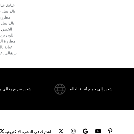
عباية
عبا
,
بالدانتيل 
مطرزة 
بالدانتيل
الخصر
ع
,
اللون برت
مطرزة ال
عباية با
برتقالي
عب
,
شحن إلى جميع أنحاء العالم
شحن سريع وخالي م
اشترك في النشرة الإلكترونية