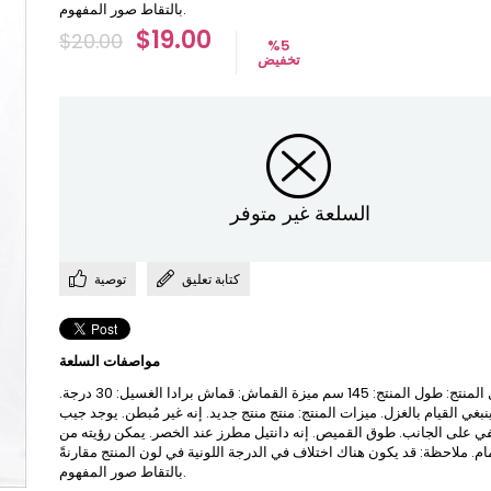
بالتقاط صور المفهوم.
$19.00
$20.00
%
5
تخفيض
السلعة غير متوفر
كتابة تعليق
توصية
مواصفات السلعة
تفاصيل المنتج: طول المنتج: 145 سم ميزة القماش: قماش برادا الغسيل: 30 درجة.
ينبغي القيام بالغزل. ميزات المنتج: منتج منتج جديد. إنه غير مُبطن. يوجد جيب
 على الجانب. طوق القميص. إنه دانتيل مطرز عند الخصر. يمكن رؤيته من
مام. ملاحظة: قد يكون هناك اختلاف في الدرجة اللونية في لون المنتج مقارنةً
بالتقاط صور المفهوم.