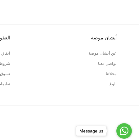
أيشان موضة
العقو
عن أيشان موضة
اتفاق 
تواصل معنا
شروط ا
محلاتنا
تسوق 
بلوغ
تعليما
Message us