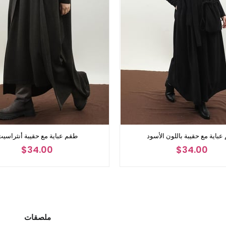
باية مع حقيبة باللون الأسود
طقم عباية مع حقيبة أنثراسي
$34.00
$34.00
ملصقات