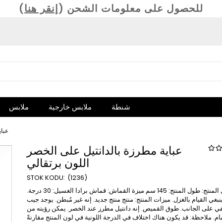
(للحصول على معلومات الشحن (
إنقر هنا
شنطة
ملابس خارجية
ملابس
عباي
عباية مطرزة بالدانتيل على الخصر
اللون برتقالي
(1236)
تفاصيل المنتج: طول المنتج: 145 سم ميزة القماش: قماش برادا الغسيل: 30 درجة.
ينبغي القيام بالغزل. ميزات المنتج: منتج منتج جديد. إنه غير مُبطن. يوجد جيب
 على الجانب. طوق القميص. إنه دانتيل مطرز عند الخصر. يمكن رؤيته من
مام. ملاحظة: قد يكون هناك اختلاف في الدرجة اللونية في لون المنتج مقارنةً