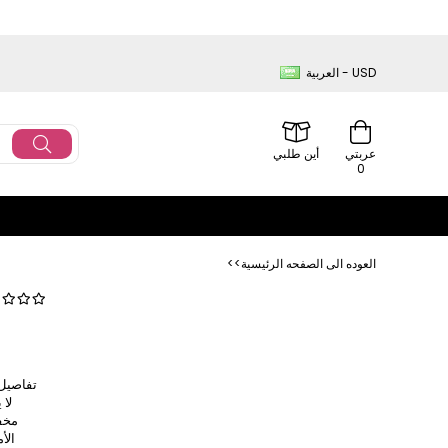
العربية - USD
عربتي
أين طلبي
0
<<العوده‌ الی الصفحه‌ الرئیسیة
لا 
مخفي
الأ