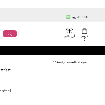
العربية - USD
عربتي
أين طلبي
0
<<العوده‌ الی الصفحه‌ الرئیسیة
إنه منتج م