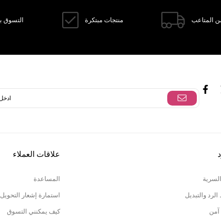
ن المتاعب
منتجات مبتكرة
التسوق با
د
علاقات العملاء
السرية
المساعدة
لرد والتبديل
استمارة إشعار التحويل
آمن
كيف يمكنني التسوق