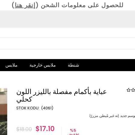
(للحصول على معلومات الشحن (
إنقر هنا
شنطة
ملابس خارجية
ملابس
عباية بأكمام مفصلة بالليزر اللون
كحلي
(4061)
وسم جديد. إنه غير مُبطن. مزررًا.
$17.10
$18.00
%
5
تخفيض