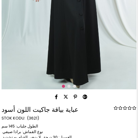
عباية بياقة جاكيت اللون أسود
(3621)
الطول جلباب: 145 سم
نوع القماش: برادا صيفي
الغسيل: 30 درجة. لا ينبغي القيام به تشديد.