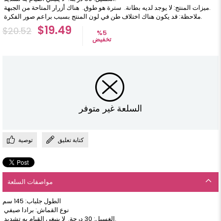
ميزات المنتج: لا يوجد لديه بطانة. سترة هو طوق. هناك أزرار المتاحة من الجبهة.
ملاحظة: قد يكون هناك اختلاف طن في لون المنتج بسبب براعم صور الفكرة.
$19.49
$20.52
%
5
تخفيض
السلعة غير متوفر
كتابة تعليق
توصية
مواصفات السلعة
الطول جلباب: 145 سم
نوع القماش: برادا صيفي
الغسيل: 30 درجة. لا ينبغي القيام به تشديد.