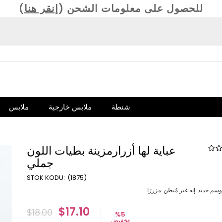
(للحصول على معلومات الشحن (
إنقر هنا
شنطة
ملابس خارجية
ملابس
عباية لها أزرارمزينة بطيات اللون
جملي
(1875)
وسم جديد. إنه غير مُبطن. مزررًا.
$17.10
$18.00
%
5
تخفيض