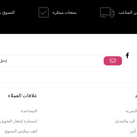
ن المتاعب
منتجات مبتكرة
التسوق با
د
علاقات العملاء
السرية
المساعدة
لرد والتبديل
استمارة إشعار التحويل
آمن
كيف يمكنني التسوق