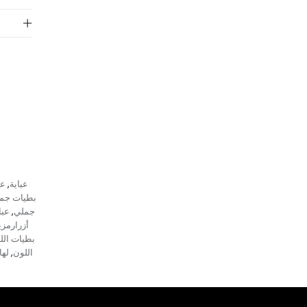
عباية
عب
,
بطيات جم
جملي
عبا
,
أزرارمزي
بطيات الل
اللون
لها
,