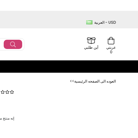
العربية - USD
عربتي
أين طلبي
0
<<العوده‌ الی الصفحه‌ الرئیسیة
إنه منتج م