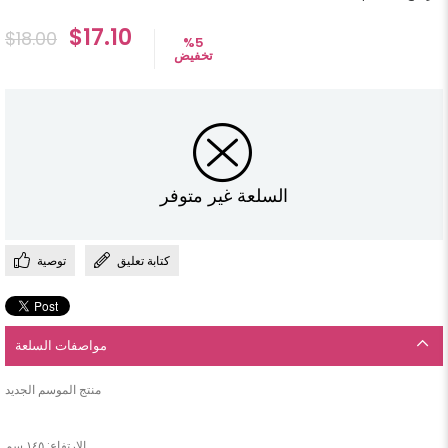
$17.10
$18.00
%
5
تخفيض
السلعة غير متوفر
كتابة تعليق
توصية
مواصفات السلعة
الارتفاع: ١٤٥ سم