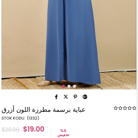
عباية برسمة مطرزة اللون أزرق
(1332)
$19.00
$20.00
%
5
تخفيض