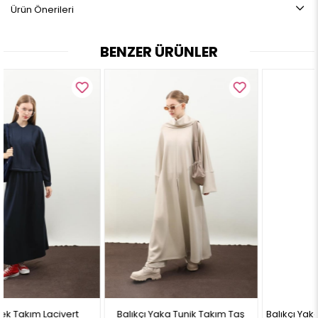
Ürün Önerileri
KUMAŞ:
Çift Taraflı Krep
BENZER ÜRÜNLER
BEDEN ARALIĞI:
36-38-40-42
MANKEN ÖLÇÜLERİ:
Boy: 1.70 cm
Kilo: 60
Göğüs Çevre: 87 cm
Bel Çevre: 68 cm
Kalça Çevre: 111 cm
Manken üzerindeki beden 38 bedendir.
Not: Ürün renginde konsept fotoğraf çekimlerinden dolayı ton farkı
olabilir
Balıkçı Yaka Tunik Takım Taş
Balıkçı Yaka Tunik Takım Top