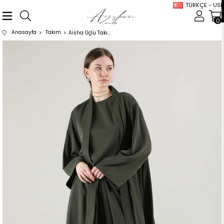
TÜRKÇE - USD
0
Anasayfa
Takım
Aisha Üçlü Takım Haki