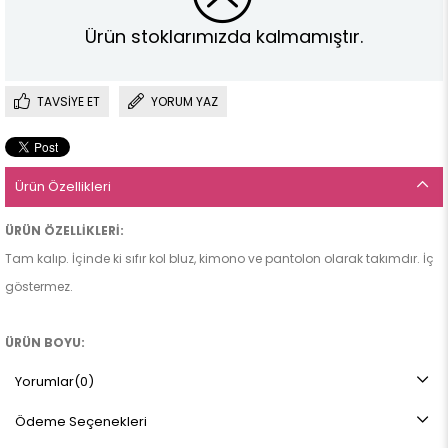
Ürün stoklarımızda kalmamıştır.
TAVSIYE ET
YORUM YAZ
Ürün Özellikleri
ÜRÜN ÖZELLİKLERİ:
Tam kalıp. İçinde ki sıfır kol bluz, kimono ve pantolon olarak takımdır. İç
göstermez.
ÜRÜN BOYU:
İÇ BLUZ: 48,5 cm (36 beden için)
Yorumlar
(0)
KİMONO: 120 cm
Ödeme Seçenekleri
PANTOLON: 94,5 cm (36 beden için