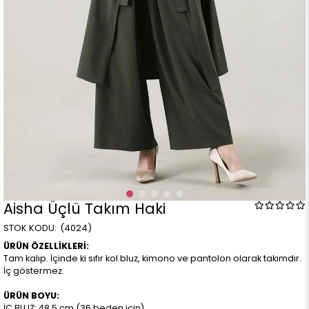
Aisha Üçlü Takım Haki
(4024)
ÜRÜN ÖZELLİKLERİ:
Tam kalıp. İçinde ki sıfır kol bluz, kimono ve pantolon olarak takımdır.
İç göstermez.
ÜRÜN BOYU:
İÇ BLUZ: 48,5 cm (36 beden için)