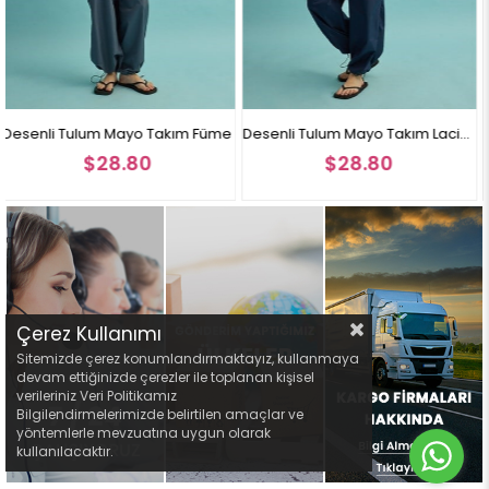
Takım Füme
Desenli Tulum Mayo Takım Lacivert
Desenli Tulum Mayo T
$28.80
$28.80
Çerez Kullanımı
Sitemizde çerez konumlandırmaktayız, kullanmaya
devam ettiğinizde çerezler ile toplanan kişisel
verileriniz Veri Politikamız
Bilgilendirmelerimizde belirtilen amaçlar ve
yöntemlerle mevzuatına uygun olarak
kullanılacaktır.