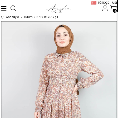
TÜRKÇE - USD
0
Anasayfa
Tulum
3792 Desenli Şifon Kiremit Tulum