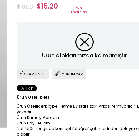
$15.20
$16.00
%
5
İndirim
Ürün stoklarımızda kalmamıştır.
TAVSIYE ET
YORUM YAZ
Ürün Özellikleri
Ürün Özellikleri: İç belli etmez. Astarsızdır. Arkası fermuarlıdır. B
yakadır.
Ürün Kumaş: Aerobin
Ürün Boy: 140 cm
Not: Ürün renginde konsept fotoğraf çekimlerinden dolayı ton 
olabilir.