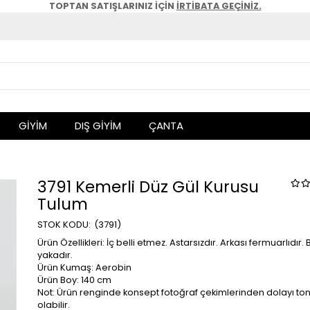
TOPTAN SATIŞLARINIZ İÇİN
İRTİBATA GEÇİNİZ.
GİYİM
DIŞ GİYİM
ÇANTA
3791 Kemerli Düz Gül Kurusu
Tulum
(3791)
Ürün Özellikleri: İç belli etmez. Astarsızdır. Arkası fermuarlıdır. B
yakadır.
Ürün Kumaş: Aerobin
Ürün Boy: 140 cm
Not: Ürün renginde konsept fotoğraf çekimlerinden dolayı ton 
olabilir.