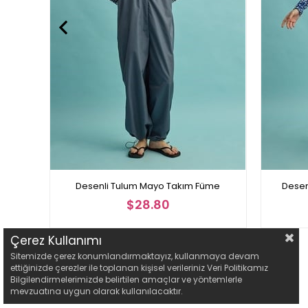
Desenli Tulum Mayo Takım Füme
Desen
$28.80
Çerez Kullanımı
Sitemizde çerez konumlandırmaktayız, kullanmaya devam
ettiğinizde çerezler ile toplanan kişisel verileriniz Veri Politikamız
Bilgilendirmelerimizde belirtilen amaçlar ve yöntemlerle
mevzuatına uygun olarak kullanılacaktır.