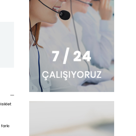
isiklet
farkı