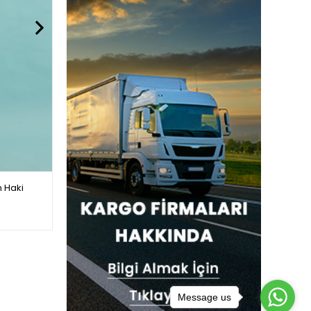
 Haki
Desenli Tulum Mayo Takım kahve
$28.80
Message us