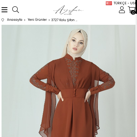
TÜRKÇE - USD
0
Anasayfa
Yeni Ürünler
3727 Kolu Şifon Detaylı Kiremit Elbise