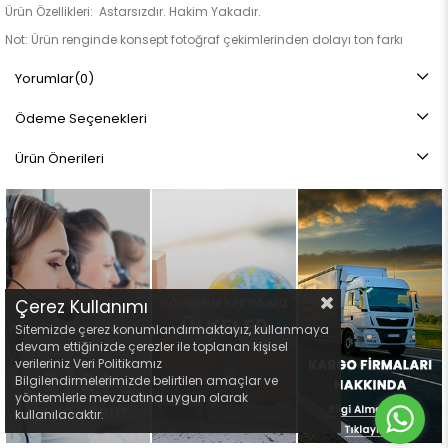
Ürün Özellikleri: Astarsızdır. Hakim Yakadır.
Not: Ürün renginde konsept fotoğraf çekimlerinden dolayı ton farkı
olabilir.
Yorumlar
(0)
Ödeme Seçenekleri
Ürün Önerileri
Çerez Kullanımı
Sitemizde çerez konumlandırmaktayız, kullanmaya
devam ettiğinizde çerezler ile toplanan kişisel
verileriniz Veri Politikamız
Bilgilendirmelerimizde belirtilen amaçlar ve
yöntemlerle mevzuatına uygun olarak
kullanılacaktır.